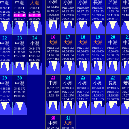
小潮
小潮
小潮
長潮
若潮
中
中潮
中潮
大潮
01:10
420
01:51
399
02:39
380
03:38
367
04:45
363
05:50
00:26
144
01:18
143
02:06
143
07:19
127
08:13
133
09:17
133
10:29
123
11:35
106
12:31
06:28
393
07:13
402
07:56
406
13:20
389
14:22
366
15:37
352
16:59
354
18:11
368
19:10
12:57
61
13:41
45
14:23
37
19:28
99
20:22
138
21:28
171
22:46
188
23:59
191
.
19:24
407
20:12
419
20:58
424
16
17
18
19
20
2
22
23
24
大潮
大潮
大潮
大潮
中潮
中
中潮
中潮
小潮
01:52
172
02:38
162
03:21
153
03:58
147
04:32
144
05:01
05:19
162
05:49
167
00:24
379
07:37
390
08:24
399
09:06
405
09:45
409
10:20
408
10:50
11:00
378
11:31
367
06:19
171
14:06
60
14:49
54
15:29
52
16:05
54
16:38
59
17:07
17:22
75
17:53
91
12:05
354
20:47
413
21:29
420
22:06
424
22:39
424
23:07
422
23:32
23:56
390
.
.
18:27
109
23
24
25
26
27
2
29
30
中潮
小潮
小潮
小潮
長潮
若
中潮
中潮
05:52
142
00:19
404
00:48
394
01:26
380
02:19
365
03:32
04:36
359
05:43
372
11:47
389
06:21
142
06:57
142
07:48
144
08:58
143
10:27
11:19
122
12:20
90
18:02
99
12:21
376
13:06
360
14:09
343
15:39
335
17:27
17:54
359
19:00
387
.
.
18:34
122
19:15
151
20:11
183
21:36
208
23:24
23:53
176
.
.
31
30
大潮
中潮
01:48
169
00:47
194