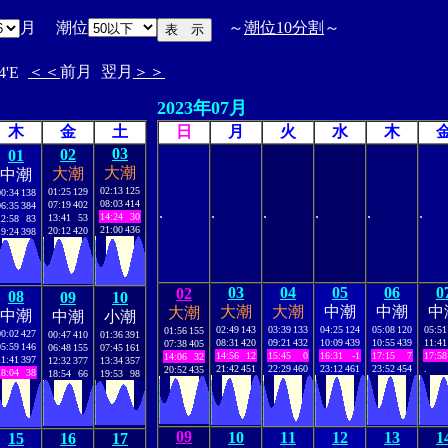
月 潮位
～
潮位10分割
～
＜＜
前月
翌月
＞＞
4'E
2023年07月
木
金
土
日
月
火
水
木
03
02
01
大潮
大潮
中潮
02:13
125
01:25
129
00:34
138
08:03
414
07:19
402
06:35
384
.
.
.
.
.
.
14:24
30
13:41
53
12:58
83
21:00
436
20:12
420
19:24
398
03
04
05
06
0
02
08
09
10
大潮
大潮
中潮
中潮
中
大潮
中潮
中潮
小潮
02:49
143
03:39
133
04:25
124
05:08
120
05:51
01:56
155
00:02
427
00:47
410
01:36
391
08:31
420
09:21
432
10:09
439
10:55
439
11:41
07:38
405
05:59
146
06:48
155
07:45
161
14:56
12
15:45
0
16:31
-1
17:15
7
17:58
14:06
32
11:41
397
12:32
377
13:34
357
21:42
451
22:29
460
23:12
461
23:52
454
.
20:52
435
18:04
38
18:54
66
19:53
98
09
10
11
12
13
1
15
16
17