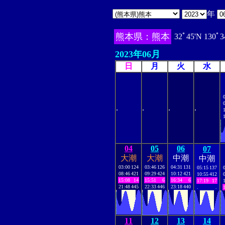
年
熊本県：熊本
32ﾟ45'N 130ﾟ3
2023年06月
日
月
火
水
.
.
.
.
04
05
06
07
大潮
大潮
中潮
中潮
03:00
124
03:46
126
04:31
131
05:15
137
08:46
421
09:29
424
10:12
421
10:55
412
15:08
14
15:51
6
16:34
6
17:19
17
21:48
445
22:33
446
23:18
440
.
.
11
12
13
14