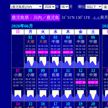
年
月 潮位
鹿児島県：川内／鹿児島
＜＜
前月
31ﾟ51'N 130ﾟ13'E
2026年06月
20
日
月
火
水
木
金
土
01
02
03
04
05
06
大潮
大潮
中潮
中潮
中潮
中潮
02:12
123
02:45
128
03:18
132
03:51
136
04:28
138
05:10
138
07:35
256
08:05
253
08:35
248
09:06
241
09:41
234
10:23
226
.
.
14:25
20
14:57
24
15:28
31
16:01
40
16:36
51
17:17
63
20:59
255
21:32
251
22:04
246
22:37
241
23:14
237
23:57
234
07
08
09
10
11
12
13
小潮
小潮
小潮
長潮
若潮
中潮
中潮
06:01
134
00:47
232
01:46
233
02:48
237
03:46
245
04:40
255
05:30
265
04:
11:18
216
07:02
126
08:08
112
09:16
93
10:19
69
11:17
43
12:10
19
10:
18:06
76
12:32
209
14:07
208
15:38
220
16:51
239
17:53
259
18:47
276
16:
.
.
19:05
90
20:14
101
21:27
109
22:38
112
23:42
112
.
.
23:
14
15
16
17
18
19
20