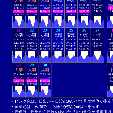
大潮
大潮
大潮
中潮
中潮
中潮
中潮
00:39
111
01:32
111
02:21
111
03:08
113
03:54
116
04:41
118
05:29
120
05:
06:17
274
07:03
280
07:48
282
08:33
279
09:19
272
10:06
260
10:57
244
11:
13:00
1
13:49
-10
14:36
-13
15:23
-6
16:09
7
16:55
29
17:42
54
18:
19:38
288
20:27
293
21:14
292
22:01
284
22:46
274
23:31
260
.
.
.
21
22
23
24
25
26
27
小潮
小潮
小潮
長潮
若潮
中潮
中潮
00:17
248
01:06
237
01:57
231
02:51
228
03:45
230
04:35
234
05:21
241
05:
06:21
119
07:19
116
08:23
109
09:31
98
10:36
84
11:31
68
12:18
53
10:
11:57
228
13:13
213
14:46
207
16:14
211
17:24
220
18:19
232
19:04
243
17:
18:31
81
19:25
107
20:26
128
21:37
143
22:49
150
23:51
151
.
.
23:
28
29
30
大潮
大潮
大潮
00:41
148
01:25
144
02:03
139
04:
06:03
247
06:43
253
07:21
256
11:
13:00
42
13:37
34
14:12
30
18:
19:42
253
20:17
260
20:49
265
.
・ピンク色は、日出から日没のあいだで且つ潮位が指定
・黄緑色は、夜間で且つ潮位が指定値以下を示す
・赤色は、日出から日没のあいだで且つ潮位が指定値以