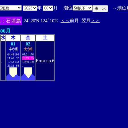
年
月 潮位
～
潮位
県：石垣島
＜＜
前月
翌月
＞＞
24ﾟ20'N 124ﾟ10'E
年06月
火
水
木
金
土
01
02
中潮
大潮
04:48
166
05:21
176
11:40
52
12:19
35
.
Error no.6
17:53
153
18:40
159
23:32
84
.
.