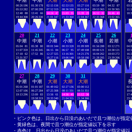
中潮
中潮
大潮
大潮
大潮
中潮
中潮
00:26
196
01:30
178
02:15
156
02:53
135
03:27
116
03:59
99
04:32
87
03:
05:53
282
07:00
299
07:52
319
08:36
338
09:16
354
09:53
363
10:30
365
11:
12:48
88
13:41
66
14:24
47
15:03
35
15:39
29
16:12
32
16:46
43
18:
19:44
308
20:26
330
21:01
347
21:33
360
22:04
367
22:33
368
23:02
365
.
20
21
22
23
24
25
26
中潮
中潮
小潮
小潮
小潮
長潮
若潮
05:04
81
05:38
80
00:01
344
00:33
328
01:09
309
01:56
288
03:12
271
04:
11:07
359
11:45
345
06:15
84
06:57
95
07:49
108
09:00
121
10:38
121
10:
17:18
62
17:52
86
12:27
325
13:16
301
14:21
276
16:04
262
18:03
272
16:
23:31
357
.
.
18:27
116
19:06
148
19:58
180
21:28
205
23:39
206
22:
27
28
29
30
31
中潮
中潮
大潮
大潮
大潮
05:01
268
01:01
187
01:49
162
02:27
136
03:00
112
02:
12:07
106
06:27
284
07:25
308
08:11
331
08:51
351
10:
19:13
296
13:09
83
13:56
61
14:36
45
15:12
36
17:
.
.
19:58
319
20:33
340
21:04
355
21:34
366
23:
・ピンク色は、日出から日没のあいだで且つ潮位が指定
・黄緑色は、夜間で且つ潮位が指定値以下を示す
・赤色は、日出から日没のあいだで且つ潮位が指定値以