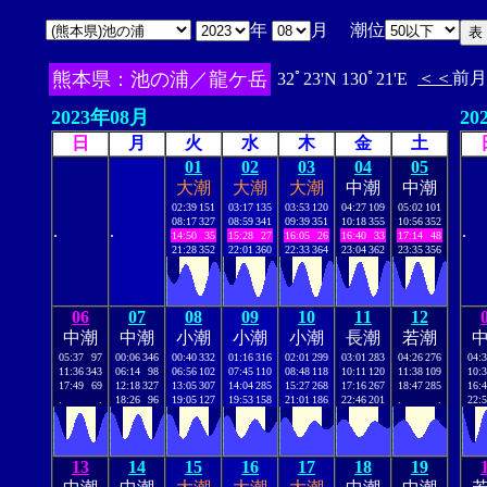
年
月 潮位
熊本県：池の浦／龍ケ岳
＜＜
前月
32ﾟ23'N 130ﾟ21'E
2023年08月
20
日
月
火
水
木
金
土
01
02
03
04
05
大潮
大潮
大潮
中潮
中潮
02:39
151
03:17
135
03:53
120
04:27
109
05:02
101
08:17
327
08:59
341
09:39
351
10:18
355
10:56
352
.
.
.
14:50
35
15:28
27
16:05
26
16:40
33
17:14
48
21:28
352
22:01
360
22:33
364
23:04
362
23:35
356
06
07
08
09
10
11
12
中潮
中潮
小潮
小潮
小潮
長潮
若潮
05:37
97
00:06
346
00:40
332
01:16
316
02:01
299
03:01
283
04:26
276
04:
11:36
343
06:14
98
06:56
102
07:45
110
08:48
118
10:11
120
11:38
109
10:
17:49
69
12:18
327
13:05
307
14:04
285
15:27
268
17:16
267
18:47
285
16:
.
.
18:26
96
19:05
127
19:53
158
21:01
186
22:46
201
.
.
22:
13
14
15
16
17
18
19