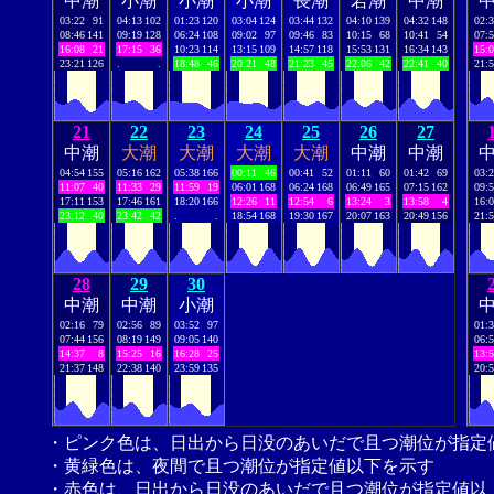
中潮
小潮
小潮
小潮
長潮
若潮
中潮
03:22
91
04:13
102
01:23
120
03:04
124
03:44
132
04:10
139
04:32
148
02:
08:46
141
09:19
128
06:24
108
09:02
97
09:46
83
10:15
68
10:41
54
07:
16:08
21
17:15
36
10:23
114
13:15
109
14:57
118
15:53
131
16:34
143
15:
23:21
126
.
.
18:48
46
20:21
48
21:23
45
22:06
42
22:41
40
21:
21
22
23
24
25
26
27
中潮
大潮
大潮
大潮
大潮
中潮
中潮
04:54
155
05:16
162
05:38
166
00:11
46
00:41
52
01:11
60
01:42
69
03:
11:07
40
11:33
29
11:59
19
06:01
168
06:24
168
06:49
165
07:15
162
09:
17:11
153
17:46
161
18:20
166
12:26
11
12:54
6
13:24
3
13:58
4
16:
23:12
40
23:42
42
.
.
18:54
168
19:30
167
20:07
163
20:49
156
21:
28
29
30
中潮
中潮
小潮
02:16
79
02:56
89
03:52
97
01:
07:44
156
08:19
149
09:05
140
06:
14:37
8
15:25
16
16:28
25
13:
21:37
148
22:38
140
23:59
135
20:
・ピンク色は、日出から日没のあいだで且つ潮位が指定
・黄緑色は、夜間で且つ潮位が指定値以下を示す
・赤色は、日出から日没のあいだで且つ潮位が指定値以