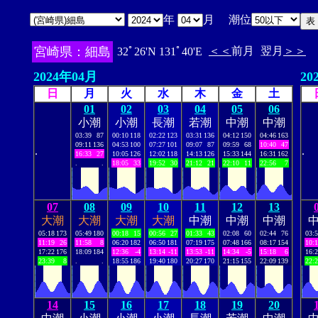
年
月 潮位
宮崎県：細島
＜＜
前月
翌月
＞＞
32ﾟ26'N 131ﾟ40'E
2024年04月
20
日
月
火
水
木
金
土
01
02
03
04
05
06
小潮
小潮
長潮
若潮
中潮
中潮
03:39
87
00:10
118
02:22
123
03:31
136
04:12
150
04:46
163
09:11
136
04:53
100
07:27
101
09:07
87
09:59
68
10:40
47
.
.
16:33
27
10:05
126
12:02
118
14:13
126
15:33
144
16:31
162
.
.
18:05
33
19:52
30
21:12
21
22:10
11
22:56
7
07
08
09
10
11
12
13
大潮
大潮
大潮
大潮
中潮
中潮
中潮
05:18
173
05:49
180
00:18
15
00:56
27
01:33
43
02:08
60
02:44
76
03:
11:19
26
11:58
8
06:20
182
06:50
181
07:19
175
07:48
166
08:17
154
10:
17:22
176
18:09
184
12:36
-4
13:14
-11
13:53
-11
14:34
-5
15:18
6
16:
23:39
8
.
.
18:55
186
19:40
180
20:27
170
21:15
155
22:09
139
22:
14
15
16
17
18
19
20