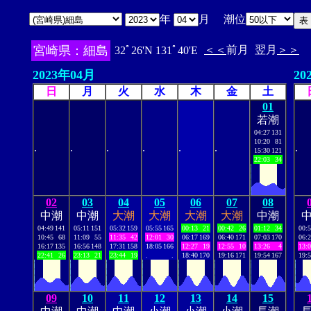
年
月 潮位
宮崎県：細島
＜＜
前月
翌月
＞＞
32ﾟ26'N 131ﾟ40'E
2023年04月
20
日
月
火
水
木
金
土
01
若潮
04:27
131
10:20
81
.
.
.
.
.
.
.
15:30
121
22:03
34
02
03
04
05
06
07
08
中潮
中潮
大潮
大潮
大潮
大潮
中潮
04:49
141
05:11
151
05:32
159
05:55
165
00:13
21
00:42
26
01:12
34
00:
10:45
68
11:09
55
11:35
42
12:01
30
06:17
169
06:40
171
07:03
170
06:
16:17
135
16:56
148
17:31
158
18:05
166
12:27
19
12:55
10
13:26
4
13:
22:41
26
23:13
21
23:44
19
.
.
18:40
170
19:16
171
19:54
167
19:
09
10
11
12
13
14
15