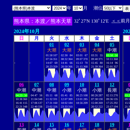
年
月 潮位
熊本県：本渡／熊本天草
＜＜
前月
32ﾟ27'N 130ﾟ12'E
2024年10月
20
日
月
火
水
木
金
土
01
02
03
04
05
大潮
大潮
大潮
大潮
中潮
01:58
107
02:30
84
03:01
67
03:31
55
03:58
50
07:56
351
08:32
364
09:07
370
09:40
371
10:11
368
.
.
.
14:07
69
14:41
66
15:13
70
15:45
80
16:14
96
20:23
359
20:50
366
21:15
368
21:39
364
22:01
357
06
07
08
09
10
11
12
中潮
中潮
中潮
小潮
小潮
小潮
長潮
04:23
50
04:47
56
05:11
68
05:41
85
06:25
108
00:26
287
02:15
270
03:
10:38
360
11:04
348
11:32
331
12:07
309
13:01
285
07:38
130
09:36
135
09:
16:41
115
17:06
137
17:31
160
18:02
184
18:56
209
15:00
269
17:25
292
15:
22:21
348
22:40
338
23:02
326
23:33
310
.
.
20:52
222
23:17
194
21:
13
14
15
16
17
18
19