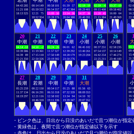
若潮
中潮
中潮
大潮
大潮
大潮
大潮
04:43
285
00:14
149
00:58
101
01:39
57
02:19
19
02:59
-6
03:37
-19
02:
11:21
108
05:59
322
06:54
357
07:42
384
08:29
401
09:15
408
09:58
402
08:
18:13
325
12:21
75
13:09
50
13:54
36
14:37
36
15:20
45
16:00
64
16:
.
.
18:52
354
19:28
376
20:04
388
20:40
391
21:15
384
21:49
369
22:
20
21
22
23
24
25
26
中潮
中潮
中潮
中潮
小潮
小潮
小潮
03:
04:14
-18
04:50
-2
05:24
26
06:01
62
06:45
102
00:37
251
02:58
235
09:
10:39
386
11:19
361
11:57
327
12:39
292
13:40
261
07:54
137
10:14
149
15:
16:39
89
17:15
118
17:50
149
18:28
179
19:23
204
16:42
254
17:46
274
21:
22:21
350
22:50
326
23:19
302
23:50
276
.
.
22:25
211
23:46
183
27
28
29
30
31
長潮
若潮
中潮
中潮
大潮
02:
05:25
259
00:22
150
00:54
117
01:25
88
01:56
63
08:
11:37
134
06:16
291
06:55
318
07:32
339
08:09
353
16:
18:19
297
12:21
116
12:58
102
13:34
94
14:10
92
22:
.
.
18:46
318
19:11
336
19:39
347
20:07
352
・ピンク色は、日出から日没のあいだで且つ潮位が指定
・黄緑色は、夜間で且つ潮位が指定値以下を示す
・赤色は、日出から日没のあいだで且つ潮位が指定値以