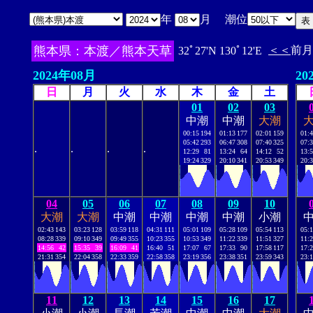
年
月 潮位
熊本県：本渡／熊本天草
＜＜
前月
32ﾟ27'N 130ﾟ12'E
2024年08月
20
日
月
火
水
木
金
土
01
02
03
中潮
中潮
大潮
00:15
194
01:13
177
02:01
159
01:
05:42
293
06:47
308
07:40
325
07:
.
.
.
.
12:29
81
13:24
64
14:12
52
13:
19:24
329
20:10
341
20:53
349
20:
04
05
06
07
08
09
10
大潮
大潮
中潮
中潮
中潮
中潮
小潮
02:43
143
03:23
128
03:59
118
04:31
111
05:01
109
05:28
109
05:54
113
05:
08:28
339
09:10
349
09:49
355
10:23
355
10:53
349
11:22
339
11:51
327
11:
14:56
42
15:35
39
16:09
41
16:40
51
17:07
67
17:33
90
17:58
117
17:
21:31
354
22:04
358
22:33
359
22:58
358
23:19
356
23:38
351
23:59
343
23:
11
12
13
14
15
16
17