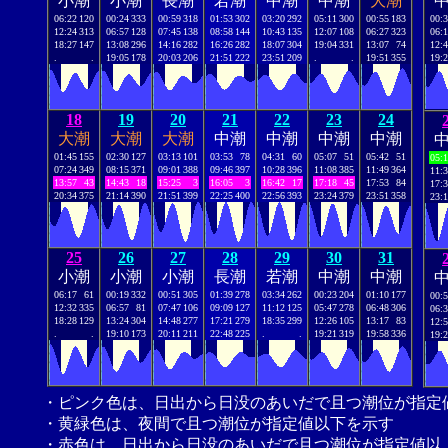
小潮
小潮
長潮
若潮
中潮
中潮
大潮
06:22
120
00:24
333
00:59
318
01:53
302
03:20
292
05:11
300
00:55
183
00:
12:24
313
06:57
128
07:45
138
08:58
144
10:43
135
12:07
108
06:27
323
06:
18:27
147
13:08
296
14:16
282
16:26
282
18:07
304
19:04
331
13:07
74
12:
.
.
19:05
178
20:03
206
21:51
222
23:51
209
.
.
19:51
355
19:
18
19
20
21
22
23
24
大潮
大潮
大潮
中潮
中潮
中潮
中潮
01:45
155
02:30
127
03:13
101
03:53
78
04:31
60
05:07
51
05:42
51
05:
07:24
349
08:15
371
09:01
388
09:46
397
10:28
396
11:08
385
11:49
364
11:
13:57
43
14:43
18
15:25
3
16:05
3
16:42
17
17:18
45
17:53
84
17:
20:34
375
21:14
390
21:51
399
22:25
400
22:56
393
23:24
379
23:51
358
23:
25
26
27
28
29
30
31
小潮
小潮
小潮
長潮
若潮
中潮
中潮
06:17
61
00:19
332
00:51
305
01:39
278
03:34
262
00:23
204
01:10
177
00:
12:32
335
06:57
81
07:47
106
09:09
127
11:12
125
05:47
278
06:48
306
06:
18:28
129
13:24
304
14:48
277
17:21
279
18:35
299
12:26
105
13:17
83
12:
.
.
19:10
173
20:11
211
22:48
225
.
.
19:21
319
19:58
336
19:
・ピンク色は、日出から日没のあいだで且つ潮位が指定
・黄緑色は、夜間で且つ潮位が指定値以下を示す
・赤色は、日出から日没のあいだで且つ潮位が指定値以