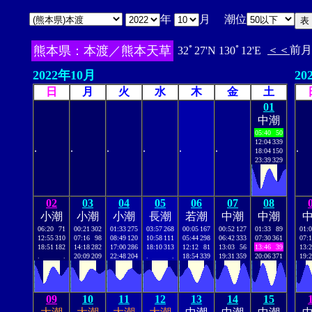
年
月 潮位
熊本県：本渡／熊本天草
＜＜
前月
32ﾟ27'N 130ﾟ12'E
2022年10月
20
日
月
火
水
木
金
土
01
中潮
05:40
50
12:04
339
.
.
.
.
.
.
.
18:04
150
23:39
329
02
03
04
05
06
07
08
小潮
小潮
小潮
長潮
若潮
中潮
中潮
06:20
71
00:21
302
01:33
275
03:57
268
00:05
167
00:52
127
01:33
89
01:
12:55
310
07:16
98
08:49
120
10:58
111
05:44
298
06:42
333
07:30
361
07:
18:51
182
14:18
282
17:00
286
18:10
313
12:12
81
13:03
56
13:46
39
13:
.
.
20:09
209
22:48
204
.
.
18:54
339
19:31
359
20:06
371
19:
09
10
11
12
13
14
15