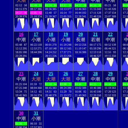
大潮
大潮
大潮
大潮
中潮
中潮
中潮
02:12
58
02:49
33
03:24
19
03:57
14
04:27
20
04:55
35
05:21
58
05:
08:15
379
08:57
386
09:36
385
10:13
377
10:46
363
11:15
343
11:43
320
11:
14:27
36
15:05
42
15:40
57
16:14
77
16:44
102
17:11
128
17:37
154
17:
20:39
376
21:10
374
21:39
367
22:05
355
22:28
341
22:48
326
23:07
309
22:
16
17
18
19
20
21
22
中潮
小潮
小潮
小潮
長潮
若潮
中潮
05:48
87
06:22
118
00:01
270
01:29
248
04:53
256
00:17
175
00:52
139
00:
12:12
295
12:53
271
07:18
148
09:12
165
11:19
147
05:59
290
06:44
321
06:
18:05
180
18:44
206
14:24
252
17:37
271
18:16
300
12:13
118
12:55
93
12:
23:29
291
.
.
20:15
226
23:33
208
.
.
18:46
327
19:15
350
18:
23
24
25
26
27
28
29
中潮
大潮
大潮
大潮
中潮
中潮
中潮
01:25
104
01:59
72
02:33
44
03:08
22
03:41
7
04:15
2
04:50
9
04:
07:25
348
08:04
368
08:45
383
09:24
390
10:02
389
10:40
380
11:19
361
11:
13:34
75
14:12
65
14:51
63
15:29
70
16:06
82
16:43
100
17:20
123
17:
19:45
365
20:16
374
20:48
376
21:19
372
21:49
363
22:20
350
22:52
333
22:
30
31
中潮
小潮
05:26
27
06:10
55
12:00
334
12:52
303