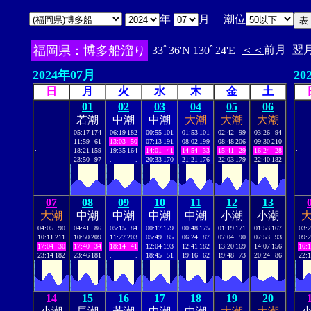
年
月 潮位
福岡県：博多船溜り
＜＜
前月
翌
33ﾟ36'N 130ﾟ24'E
2024年07月
20
日
月
火
水
木
金
土
01
02
03
04
05
06
若潮
中潮
中潮
大潮
大潮
大潮
05:17
174
06:19
182
00:55
101
01:53
101
02:42
99
03:26
94
11:59
61
13:03
50
07:13
191
08:02
199
08:48
206
09:30
210
.
.
18:21
159
19:35
164
14:01
41
14:54
33
15:41
29
16:24
28
23:50
97
.
.
20:33
170
21:21
176
22:03
179
22:40
182
07
08
09
10
11
12
13
大潮
中潮
中潮
中潮
中潮
小潮
小潮
04:05
90
04:41
86
05:15
84
00:17
179
00:48
175
01:19
171
01:53
167
03:
10:11
211
10:50
209
11:27
203
05:49
85
06:24
87
07:04
90
07:53
93
09:
17:04
30
17:40
34
18:14
41
12:04
193
12:41
182
13:20
169
14:07
156
16:
23:14
182
23:46
181
.
.
18:45
51
19:16
62
19:48
73
20:24
86
22:
14
15
16
17
18
19
20