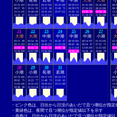
小潮
長潮
若潮
中潮
中潮
大潮
大潮
02:31
163
03:20
162
04:23
163
05:35
169
00:34
112
01:35
108
02:26
100
00:
08:57
95
10:14
93
11:32
86
12:40
75
06:39
179
07:34
192
08:24
206
06:
15:11
145
16:48
139
18:35
142
19:47
152
13:39
62
14:30
49
15:16
36
13:
21:10
97
22:11
107
23:23
112
.
.
20:36
164
21:18
176
21:56
186
19:
21
22
23
24
25
26
27
大潮
大潮
中潮
中潮
中潮
中潮
小潮
03:11
90
03:54
81
04:37
73
05:20
67
00:18
201
00:54
197
01:33
192
02:
09:11
219
09:56
228
10:40
232
11:25
229
06:05
66
06:54
67
07:52
71
08:
15:59
26
16:41
21
17:21
21
18:00
28
12:11
219
13:00
204
13:55
185
15:
22:32
194
23:07
199
23:43
202
.
.
18:39
41
19:18
58
20:00
78
21:
28
29
30
31
小潮
小潮
長潮
若潮
02:16
185
03:11
179
04:27
176
05:55
179
00:
09:02
75
10:23
77
11:48
73
13:05
65
07:
15:02
166
16:35
153
18:30
152
19:51
160
13:
20:49
98
21:53
114
23:23
123
.
.
19:
・ピンク色は、日出から日没のあいだで且つ潮位が指定
・黄緑色は、夜間で且つ潮位が指定値以下を示す
・赤色は、日出から日没のあいだで且つ潮位が指定値以