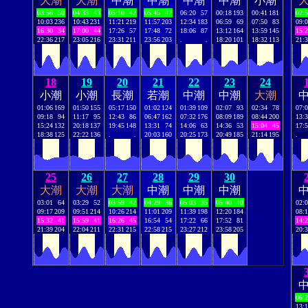
大潮
大潮
中潮
中潮
中潮
中潮
小潮
03:56
50
04:33
43
05:10
42
05:45
47
06:20
57
00:18
193
00:41
181
02:
10:03
236
10:43
231
11:21
219
11:57
203
12:34
183
06:59
69
07:50
83
09:
16:30
34
17:00
44
17:26
57
17:48
72
18:06
87
13:12
164
13:59
145
15:
22:36
217
23:05
216
23:31
211
23:56
203
.
.
18:20
101
18:32
113
21:
18
19
20
21
22
23
24
小潮
小潮
長潮
若潮
中潮
中潮
大潮
01:06
169
01:50
155
05:17
150
01:02
124
01:39
109
02:07
93
02:34
78
07:
09:18
94
11:17
95
12:43
86
06:47
162
07:32
176
08:09
189
08:44
200
13:
15:24
132
20:18
137
19:45
148
13:31
74
14:06
63
14:36
53
15:04
45
17:
18:38
125
22:22
136
.
.
20:03
160
20:25
173
20:49
185
21:14
195
.
25
26
27
28
29
30
大潮
大潮
大潮
中潮
中潮
中潮
03:01
64
03:29
52
03:59
42
04:29
36
05:03
35
05:40
40
02:
09:17
209
09:51
214
10:26
214
11:01
209
11:39
198
12:20
184
08:
15:32
41
15:59
41
16:26
45
16:54
54
17:22
66
17:52
81
14:
21:39
204
22:04
211
22:31
215
22:58
215
23:27
212
23:58
205
20:
06:
13: