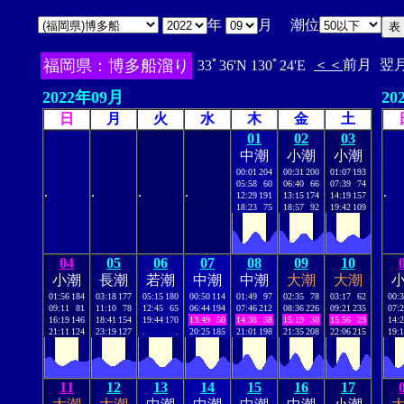
年
月 潮位
福岡県：博多船溜り
＜＜
前月
翌
33ﾟ36'N 130ﾟ24'E
2022年09月
20
日
月
火
水
木
金
土
01
02
03
中潮
小潮
小潮
00:01
204
00:31
200
01:07
193
05:58
60
06:40
66
07:39
74
.
.
.
.
.
12:29
191
13:15
174
14:19
157
18:23
75
18:57
92
19:42
109
04
05
06
07
08
09
10
小潮
長潮
若潮
中潮
中潮
大潮
大潮
01:56
184
03:18
177
05:15
180
00:50
114
01:49
97
02:35
78
03:17
62
00:
09:11
81
11:10
78
12:45
65
06:44
194
07:46
212
08:36
226
09:21
235
07:
16:19
146
18:41
154
19:44
170
13:49
50
14:38
38
15:19
30
15:56
29
14:
21:11
124
23:19
127
.
.
20:25
185
21:01
198
21:35
208
22:06
215
19:
11
12
13
14
15
16
17