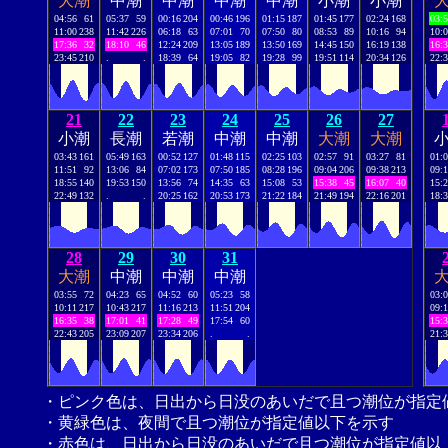
大潮
中潮
中潮
中潮
中潮
小潮
小潮
04:56
61
05:37
59
00:16
204
00:46
196
01:15
187
01:45
177
02:24
168
03:
11:00
238
11:42
226
06:18
63
07:01
70
07:50
80
08:53
89
10:16
94
10:
17:36
32
18:10
46
12:24
209
13:05
189
13:50
169
14:45
150
16:19
138
16:
23:45
210
.
.
18:39
64
19:05
82
19:28
99
19:51
114
20:34
126
22:
21
22
23
24
25
26
27
小潮
長潮
若潮
中潮
中潮
大潮
大潮
03:43
161
05:49
163
00:52
127
01:48
115
02:25
103
02:57
91
03:27
81
01:
11:51
92
13:06
84
07:02
173
07:50
185
08:28
196
09:04
206
09:38
213
09:
18:55
140
19:53
150
13:56
74
14:35
63
15:08
53
15:38
45
16:07
40
15:
22:49
132
.
.
20:25
162
20:53
173
21:22
184
21:49
194
22:16
201
18:
28
29
30
31
大潮
中潮
中潮
中潮
03:55
72
04:23
65
04:52
60
05:23
58
03:
10:11
217
10:43
217
11:16
213
11:51
204
09:
16:35
38
17:01
41
17:28
49
17:54
60
15:
22:43
205
23:09
207
23:34
206
.
.
21:
・ピンク色は、日出から日没のあいだで且つ潮位が指定
・黄緑色は、夜間で且つ潮位が指定値以下を示す
・赤色は、日出から日没のあいだで且つ潮位が指定値以