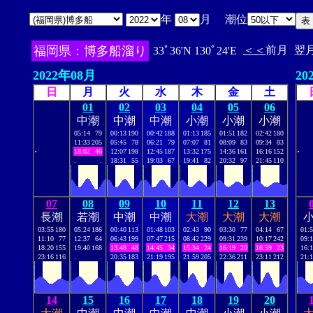
年
月 潮位
福岡県：博多船溜り
＜＜
前月
翌
33ﾟ36'N 130ﾟ24'E
2022年08月
20
日
月
火
水
木
金
土
01
02
03
04
05
06
中潮
中潮
中潮
小潮
小潮
小潮
05:14
79
00:13
190
00:42
188
01:13
185
01:51
182
02:42
180
11:33
205
05:45
78
06:21
79
07:07
81
08:09
83
09:34
83
.
.
18:02
46
12:07
198
12:45
187
13:32
175
14:36
161
16:16
152
.
.
18:31
55
19:03
67
19:41
82
20:32
97
21:45
110
07
08
09
10
11
12
13
長潮
若潮
中潮
中潮
大潮
大潮
大潮
03:55
180
05:24
186
00:40
113
01:48
103
02:43
90
03:30
77
04:14
67
01:
11:10
77
12:37
64
06:43
199
07:47
215
08:42
229
09:31
239
10:17
242
09:
18:20
155
19:40
168
13:48
48
14:45
34
15:34
24
16:19
20
16:59
23
16:
23:16
116
.
.
20:35
183
21:19
195
21:59
205
22:36
211
23:11
212
21:
14
15
16
17
18
19
20