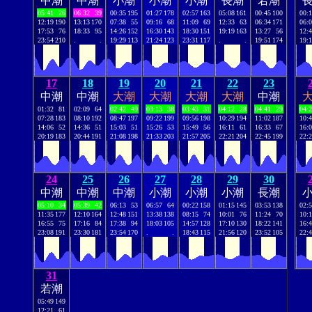
中潮
中潮
小潮
小潮
小潮
長潮
若潮
05:41
26
06:32
39
00:35
195
01:27
178
02:57
163
05:08
161
00:45
100
00:
12:19
190
13:13
170
07:38
55
09:16
68
11:09
69
12:33
63
06:34
171
06:
17:53
76
18:33
95
14:26
152
16:30
143
18:30
151
19:19
163
13:27
56
12:
23:54
210
.
.
19:29
113
21:24
123
23:31
117
.
.
19:51
174
19:
17
18
19
20
21
22
23
中潮
中潮
大潮
大潮
大潮
大潮
中潮
01:32
81
02:09
64
02:42
49
03:13
38
03:43
31
04:12
28
04:41
29
04:
07:28
183
08:10
192
08:47
197
09:22
199
09:56
198
10:29
194
11:02
187
10:
14:06
52
14:36
51
15:03
51
15:26
53
15:49
56
16:11
61
16:33
67
16:
20:19
183
20:44
191
21:08
198
21:33
203
21:57
205
22:21
204
22:45
199
22:
24
25
26
27
28
29
30
中潮
中潮
中潮
小潮
小潮
小潮
長潮
05:10
34
05:39
42
06:13
53
06:57
64
00:22
158
01:15
145
03:53
138
02:
11:35
177
12:10
164
12:48
151
13:38
138
08:15
74
10:01
76
11:24
70
10:
16:55
75
17:16
84
17:38
94
18:03
105
14:57
128
17:10
130
18:22
141
16:
23:08
191
23:30
181
23:54
170
.
.
18:43
115
21:56
120
23:52
105
22:
31
若潮
05:49
149
12:21
61