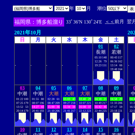
年
月 潮位
福岡県：博多船溜り
＜＜
前月
翌
33ﾟ36'N 130ﾟ24'E
2021年10月
20
日
月
火
水
木
金
土
01
02
長潮
若潮
05:10
148
00:43
117
12:26
79
06:36
162
.
.
.
.
.
.
19:23
151
13:14
66
.
.
19:48
164
03
04
05
06
07
08
09
中潮
中潮
大潮
大潮
大潮
中潮
中潮
01:22
100
01:55
80
02:28
61
03:03
43
03:40
29
04:18
21
04:58
20
04:
07:25
179
08:07
196
08:47
209
09:27
218
10:07
221
10:49
217
11:33
206
11:
13:52
53
14:27
43
15:00
36
15:34
34
16:08
37
16:42
46
17:17
59
16:
20:14
179
20:41
193
21:10
206
21:41
217
22:12
223
22:44
225
23:18
221
22:
10
11
12
13
14
15
16