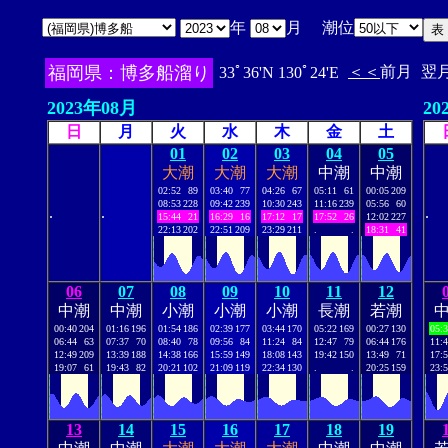
年
月 潮位
福岡県：博多船溜り
＜＜
前月
翌
33ﾟ36'N 130ﾟ24'E
2023年08月
20
日
月
火
水
木
金
土
01
02
03
04
05
大潮
大潮
大潮
中潮
中潮
02:52
89
03:40
77
04:26
67
05:11
61
00:05
209
08:53
228
09:42
239
10:30
243
11:16
239
05:56
60
.
.
.
15:44
21
16:29
16
17:12
17
17:52
26
12:02
227
22:13
202
22:51
209
23:29
211
.
.
18:31
41
06
07
08
09
10
11
12
中潮
中潮
小潮
小潮
小潮
長潮
若潮
00:40
204
01:16
196
01:54
186
02:39
177
03:44
170
05:22
169
00:27
130
05:
06:44
63
07:37
70
08:40
78
09:56
84
11:24
84
12:47
79
06:44
176
11:
12:49
209
13:39
188
14:38
166
15:59
149
18:08
143
19:42
150
13:49
71
17:
19:07
61
19:43
82
20:21
102
21:09
119
22:34
130
.
.
20:25
159
23:
13
14
15
16
17
18
19