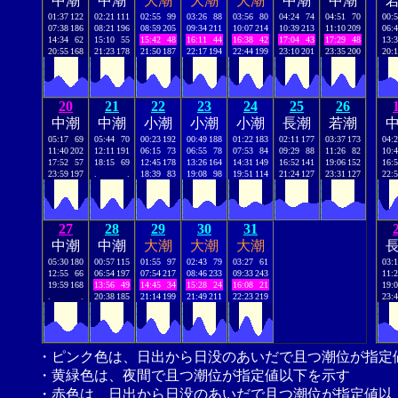
中潮
中潮
大潮
大潮
大潮
中潮
中潮
01:37
122
02:21
111
02:55
99
03:26
88
03:56
80
04:24
74
04:51
70
00:
07:38
186
08:21
196
08:59
205
09:34
211
10:07
214
10:39
213
11:10
209
06:
14:34
62
15:10
55
15:42
48
16:11
44
16:38
42
17:04
43
17:29
48
13:
20:55
168
21:23
178
21:50
187
22:17
194
22:44
199
23:10
201
23:35
200
20:
20
21
22
23
24
25
26
中潮
中潮
小潮
小潮
小潮
長潮
若潮
05:17
69
05:44
70
00:23
192
00:49
188
01:22
183
02:11
177
03:37
173
04:
11:40
202
12:11
191
06:15
73
06:55
78
07:53
84
09:29
88
11:26
82
10:
17:52
57
18:15
69
12:45
178
13:26
164
14:31
149
16:52
141
19:06
152
16:
23:59
197
.
.
18:39
83
19:08
98
19:51
114
21:24
127
23:31
127
22:
27
28
29
30
31
中潮
中潮
大潮
大潮
大潮
05:30
180
00:57
115
01:55
97
02:43
79
03:27
61
03:
12:55
66
06:54
197
07:54
217
08:46
233
09:33
243
11:
19:59
168
13:56
49
14:45
34
15:28
24
16:08
21
19:
.
.
20:38
185
21:14
199
21:49
211
22:23
219
23:
・ピンク色は、日出から日没のあいだで且つ潮位が指定
・黄緑色は、夜間で且つ潮位が指定値以下を示す
・赤色は、日出から日没のあいだで且つ潮位が指定値以