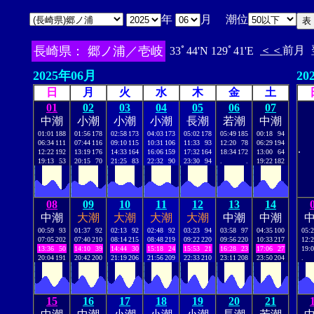
年
月 潮位
長崎県： 郷ノ浦／壱岐
＜＜
前月
33ﾟ44'N 129ﾟ41'E
2025年06月
20
日
月
火
水
木
金
土
01
02
03
04
05
06
07
中潮
小潮
小潮
小潮
長潮
若潮
中潮
01:01
188
01:56
178
02:58
173
04:03
173
05:02
178
05:49
185
00:18
94
06:34
111
07:44
116
09:10
115
10:31
106
11:33
93
12:20
78
06:29
194
.
12:22
192
13:19
176
14:33
164
16:06
159
17:32
164
18:34
172
13:00
64
19:13
53
20:15
70
21:25
83
22:32
90
23:30
94
.
.
19:22
182
08
09
10
11
12
13
14
中潮
大潮
大潮
大潮
大潮
中潮
中潮
00:59
93
01:37
92
02:13
92
02:48
92
03:23
94
03:58
97
04:35
100
05:
07:05
202
07:40
210
08:14
215
08:48
219
09:22
220
09:56
220
10:33
217
12:
13:36
50
14:10
39
14:44
30
15:18
24
15:53
21
16:28
23
17:06
27
19:
20:04
191
20:42
200
21:19
206
21:56
209
22:33
210
23:11
208
23:50
204
.
15
16
17
18
19
20
21