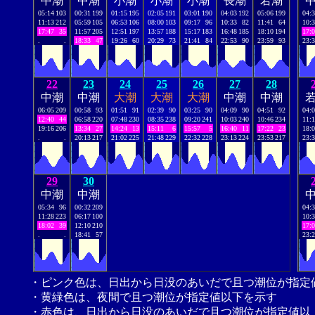
中潮
中潮
小潮
小潮
小潮
長潮
若潮
05:14
103
00:31
199
01:15
195
02:05
191
03:01
190
04:03
192
05:06
199
04:
11:13
212
05:59
105
06:53
106
08:00
103
09:17
96
10:33
82
11:41
64
10:
17:47
35
11:57
205
12:51
197
13:57
188
15:17
183
16:48
185
18:10
194
17:
.
.
18:33
47
19:26
60
20:29
73
21:41
84
22:53
90
23:59
93
23:
22
23
24
25
26
27
28
中潮
中潮
大潮
大潮
大潮
中潮
中潮
06:05
209
00:58
93
01:51
91
02:39
90
03:25
90
04:09
90
04:51
92
04:
12:40
44
06:58
220
07:48
230
08:35
238
09:20
241
10:03
240
10:46
234
11:
19:16
206
13:34
27
14:24
13
15:11
6
15:57
5
16:40
11
17:22
23
18:
.
.
20:13
217
21:02
225
21:48
229
22:32
228
23:13
224
23:53
217
23:
29
30
中潮
中潮
05:34
96
00:32
209
04:
11:28
223
06:17
100
10:
18:02
39
12:10
210
17:
.
.
18:41
57
23:
・ピンク色は、日出から日没のあいだで且つ潮位が指定
・黄緑色は、夜間で且つ潮位が指定値以下を示す
・赤色は、日出から日没のあいだで且つ潮位が指定値以