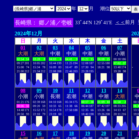
年
月 潮位
長崎県： 郷ノ浦／壱岐
＜＜
前月
33ﾟ44'N 129ﾟ41'E
2024年12月
20
日
月
火
水
木
金
土
01
02
03
04
05
06
07
大潮
大潮
中潮
中潮
中潮
中潮
小潮
02:54
14
03:28
8
04:03
6
04:41
9
05:22
15
06:08
25
00:18
186
09:27
201
10:05
202
10:44
199
11:25
194
12:08
187
12:55
180
07:02
37
.
15:00
74
15:34
78
16:09
83
16:47
89
17:30
94
18:21
98
13:48
174
21:00
212
21:34
212
22:08
208
22:46
203
23:28
195
.
.
19:28
98
08
09
10
11
12
13
14
小潮
小潮
長潮
若潮
中潮
中潮
大潮
01:21
176
02:39
168
04:10
168
05:34
175
00:17
38
01:09
18
01:58
2
00:
08:06
50
09:20
59
10:33
65
11:38
66
06:44
187
07:42
197
08:33
205
06:
14:48
171
15:52
172
16:54
178
17:50
188
12:35
66
13:26
66
14:13
67
13:
20:50
93
22:10
79
23:19
60
.
.
18:40
198
19:26
208
20:11
216
19:
15
16
17
18
19
20
21