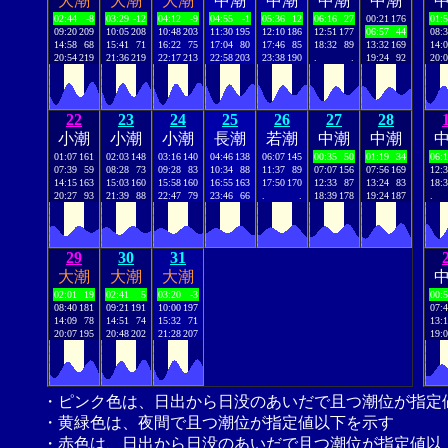
大潮
大潮
大潮
中潮
中潮
中潮
中潮
02:44
-8
03:29
-12
04:12
-9
04:55
-1
05:36
12
06:16
27
00:21
176
01:
09:20
209
10:05
208
10:48
203
11:30
195
12:10
186
12:51
177
06:57
44
08:
14:58
68
15:41
71
16:22
75
17:04
80
17:46
85
18:32
89
13:32
169
14:
20:54
219
21:36
219
22:17
213
22:58
203
23:38
190
.
.
19:24
92
20:
22
23
24
25
26
27
28
小潮
小潮
小潮
長潮
若潮
中潮
中潮
01:07
161
02:03
148
03:16
140
04:46
138
06:07
145
00:35
50
01:19
34
06:
07:39
59
08:28
73
09:28
83
10:34
88
11:37
89
07:07
156
07:56
169
12:
14:15
163
15:03
160
15:58
160
16:55
163
17:50
170
12:33
87
13:24
83
18:
20:27
93
21:39
88
22:47
79
23:46
66
.
.
18:39
178
19:24
187
.
29
30
31
大潮
大潮
大潮
02:01
19
02:41
5
03:20
-3
00:
08:40
181
09:21
191
10:00
197
07:
14:09
78
14:51
74
15:32
71
13:
20:07
195
20:48
202
21:28
207
19:
・ピンク色は、日出から日没のあいだで且つ潮位が指定
・黄緑色は、夜間で且つ潮位が指定値以下を示す
・赤色は、日出から日没のあいだで且つ潮位が指定値以