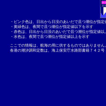
16:
22:
・ピンク色は、日出から日没のあいだで且つ潮位が指定
・黄緑色は、夜間で且つ潮位が指定値以下を示す
・赤色は、日出から日没のあいだで且つ潮位が指定値以
・水色は、夜間で且つ潮位が指定値以上を示す
ここでの情報は、航海の用に供するものではありません
各港の潮汐調和定数は、海上保安庁水路部書籍７４２号