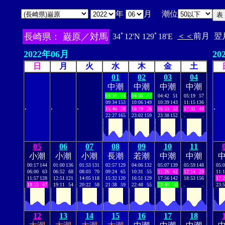
年
月 潮位
長崎県： 巌原／対馬
＜＜
前月
翌
34ﾟ12'N 129ﾟ18'E
2022年06月
20
日
月
火
水
木
金
土
01
02
03
04
中潮
中潮
中潮
中潮
03:34
44
04:08
47
04:42
51
05:19
57
09:34
153
10:06
149
10:39
143
11:15
136
.
.
.
.
15:46
20
16:19
26
16:53
32
17:31
40
22:27
165
23:02
159
23:38
152
.
.
05
06
07
08
09
10
11
小潮
小潮
小潮
長潮
若潮
中潮
中潮
00:17
144
01:00
136
01:53
131
02:57
129
04:06
132
05:07
139
05:59
148
05:
06:00
63
06:52
68
08:03
70
09:24
65
10:31
55
11:26
42
12:14
29
11:
11:57
128
12:51
121
14:05
118
15:32
120
16:51
129
17:56
142
18:53
156
17:
18:15
47
19:11
54
20:22
58
21:38
59
22:48
55
23:49
50
.
.
23:
12
13
14
15
16
17
18