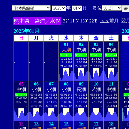
年
月 潮位
熊本県：袋浦／水俣
＜＜
前月
翌
32ﾟ11'N 130ﾟ22'E
2025年01月
20
日
月
火
水
木
金
土
01
02
03
04
大潮
中潮
中潮
中潮
03:41
-6
04:20
-2
04:58
7
05:37
24
10:22
326
10:58
325
11:34
320
12:10
311
.
.
.
.
16:11
109
16:50
104
17:29
100
18:11
98
21:48
304
22:30
302
23:13
295
23:58
283
05
06
07
08
09
10
11
中潮
小潮
小潮
小潮
長潮
若潮
中潮
06:18
46
00:49
269
01:49
253
03:02
241
04:30
238
05:56
248
00:11
56
05:
12:48
300
07:02
72
07:52
99
08:53
125
10:09
144
11:32
152
07:05
266
11:
18:56
97
13:29
288
14:14
275
15:08
265
16:10
258
17:16
258
12:45
149
17:
.
.
19:47
95
20:47
93
21:55
87
23:06
74
.
.
18:18
264
23:
12
13
14
15
16
17
18