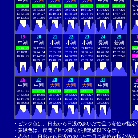
中潮
大潮
大潮
大潮
大潮
中潮
中潮
01:06
35
01:55
17
02:38
2
03:18
-6
03:56
-7
04:33
-2
05:09
10
07:
07:59
285
08:43
302
09:21
316
09:57
324
10:31
327
11:04
326
11:37
320
12:
13:42
139
14:29
127
15:10
114
15:48
102
16:24
91
17:00
83
17:37
78
18:
19:13
275
20:01
286
20:45
297
21:27
305
22:07
308
22:47
306
23:29
298
.
19
20
21
22
23
24
25
中潮
中潮
小潮
小潮
小潮
長潮
若潮
05:46
29
00:12
285
01:02
268
02:01
249
03:18
235
04:57
233
06:29
247
04:
12:10
311
06:24
54
07:05
83
07:53
113
08:56
141
10:26
160
12:02
161
11:
18:16
75
12:44
298
13:22
284
14:06
269
15:01
255
16:13
246
17:32
247
17:
.
.
18:59
77
19:48
79
20:49
82
22:03
80
23:22
70
.
.
23:
26
27
28
29
30
31
中潮
中潮
大潮
大潮
大潮
中潮
00:31
51
01:27
30
02:13
12
02:54
-1
03:31
-7
04:07
-6
06:
07:32
268
08:19
289
08:57
307
09:32
320
10:04
327
10:34
330
12:
13:14
149
14:05
132
14:47
114
15:23
96
15:58
81
16:31
68
17:
18:40
258
19:35
274
20:22
290
21:04
303
21:44
313
22:22
316
.
・ピンク色は、日出から日没のあいだで且つ潮位が指定
・黄緑色は、夜間で且つ潮位が指定値以下を示す
・赤色は、日出から日没のあいだで且つ潮位が指定値以