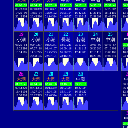
大潮
大潮
大潮
中潮
中潮
中潮
中潮
02:00
35
02:34
17
03:07
6
03:42
3
04:17
8
04:55
21
05:37
41
00:
08:23
340
09:00
349
09:38
351
10:15
346
10:55
334
11:37
319
12:25
302
07:
14:20
90
14:55
94
15:30
102
16:05
114
16:42
127
17:23
142
18:11
156
13:
20:12
334
20:43
336
21:14
334
21:46
327
22:20
315
22:58
298
23:42
278
19:
19
20
21
22
23
24
25
小潮
小潮
小潮
長潮
若潮
中潮
中潮
06:26
64
00:41
257
02:06
241
03:51
241
05:17
257
00:06
96
00:49
67
05:
13:22
286
07:27
88
08:44
107
10:09
116
11:21
115
06:20
280
07:10
302
12:
19:14
165
14:31
275
15:45
273
16:50
279
17:42
289
12:19
110
13:06
106
18:
.
.
20:38
165
22:07
151
23:16
125
.
.
18:25
300
19:02
310
23:
26
27
28
29
30
大潮
大潮
大潮
大潮
中潮
01:27
41
02:04
20
02:40
6
03:16
0
03:53
0
00:
07:54
320
08:34
333
09:13
339
09:52
339
10:32
334
06:
13:48
104
14:27
104
15:04
108
15:41
114
16:19
122
12:
19:38
318
20:12
323
20:46
324
21:20
320
21:56
313
18:
05:
11: