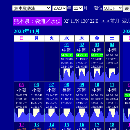
年
月 潮位
熊本県：袋浦／水俣
＜＜
前月
翌
32ﾟ11'N 130ﾟ22'E
2023年11月
20
日
月
火
水
木
金
土
01
02
03
04
中潮
中潮
中潮
中潮
04:08
11
04:43
21
05:22
37
06:06
60
10:39
348
11:19
332
12:04
311
12:58
291
.
.
.
.
16:30
115
17:06
134
17:47
153
18:40
172
22:14
330
22:46
315
23:23
294
.
.
05
06
07
08
09
10
11
小潮
小潮
小潮
長潮
若潮
中潮
中潮
00:09
271
01:20
248
03:14
237
05:00
251
00:09
121
00:50
89
01:26
60
05:
07:01
86
08:18
108
09:54
118
11:16
113
06:09
276
07:00
302
07:43
324
12:
14:08
274
15:37
270
16:55
277
17:50
291
12:16
104
13:03
96
13:43
91
18:
20:00
183
21:51
177
23:15
152
.
.
18:32
305
19:08
318
19:41
328
.
12
13
14
15
16
17
18