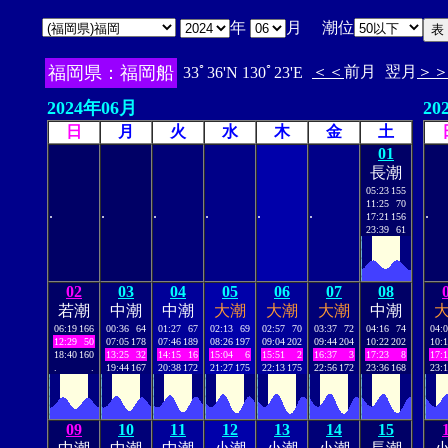
年
月 潮位
福岡県：福岡船
＜＜
前月
翌月
＞
33ﾟ36'N 130ﾟ23'E
2024年06月
20
日
月
火
水
木
金
土
01
長潮
05:23
155
11:25
70
.
.
.
.
.
.
.
17:21
156
23:39
61
02
03
04
05
06
07
08
若潮
中潮
中潮
大潮
大潮
大潮
中潮
06:19
166
00:36
64
01:27
67
02:13
69
02:57
70
03:37
72
04:16
74
04:
12:29
50
07:05
178
07:46
189
08:26
197
09:04
202
09:44
204
10:22
202
10:
18:40
160
13:25
32
14:15
16
15:04
6
15:51
2
16:37
3
17:23
8
17:
.
.
19:44
167
20:38
172
21:27
175
22:13
175
22:56
172
23:36
168
23:
09
10
11
12
13
14
15