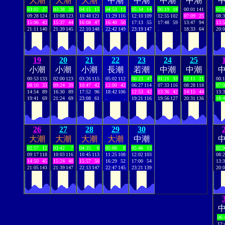
大潮
大潮
大潮
中潮
中潮
中潮
中潮
03:02
27
03:38
20
04:15
15
04:53
13
05:34
14
06:19
18
00:01
141
02:
09:28
124
10:08
123
10:48
121
11:29
116
12:10
109
12:55
102
07:09
25
08:
15:06
43
15:37
44
16:08
47
16:40
50
17:13
55
17:48
59
13:47
94
13:
21:11
140
21:39
145
22:10
148
22:42
149
23:19
147
.
.
18:33
64
20:
19
20
21
22
23
24
25
小潮
小潮
小潮
長潮
若潮
中潮
中潮
00:53
133
02:00
123
03:26
115
05:02
112
00:23
47
01:21
33
02:11
21
00:
08:10
33
09:24
39
10:47
42
12:00
42
06:27
114
07:33
116
08:28
118
07:
14:54
89
16:30
89
17:52
96
18:42
106
12:53
42
13:36
42
14:15
44
13:
19:41
69
21:24
69
23:08
61
.
.
19:21
116
19:56
127
20:31
136
18:
26
27
28
29
30
大潮
大潮
大潮
大潮
中潮
02:57
12
03:42
7
04:25
6
05:06
8
05:46
13
02:
09:17
118
10:03
116
10:45
113
11:25
108
12:02
103
08:
14:50
45
15:24
48
15:57
50
16:29
52
17:00
54
13:
21:05
143
21:39
147
22:13
147
22:47
145
23:21
139
20:
06:
12: