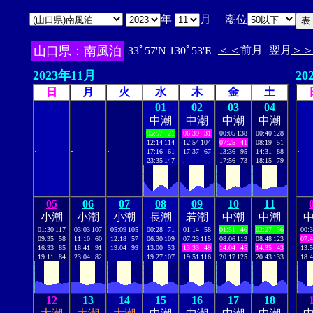
年
月 潮位
山口県：南風泊
＜＜
前月
翌月
＞
33ﾟ57'N 130ﾟ53'E
2023年11月
20
日
月
火
水
木
金
土
01
02
03
04
中潮
中潮
中潮
中潮
05:57
21
06:39
31
00:05
138
00:40
128
12:14
114
12:54
104
07:25
41
08:19
51
.
.
.
.
17:16
61
17:37
67
13:36
95
14:31
88
23:35
147
.
.
17:56
73
18:15
79
05
06
07
08
09
10
11
小潮
小潮
小潮
長潮
若潮
中潮
中潮
01:30
117
03:03
107
05:09
105
00:28
71
01:14
58
01:51
46
02:27
36
00:
09:35
58
11:10
60
12:18
57
06:30
109
07:23
115
08:06
119
08:48
123
07:
16:33
85
18:41
91
19:04
99
13:00
53
13:33
49
14:04
45
14:35
43
13:
19:11
84
23:04
82
.
.
19:27
107
19:51
116
20:17
125
20:43
133
18:
12
13
14
15
16
17
18