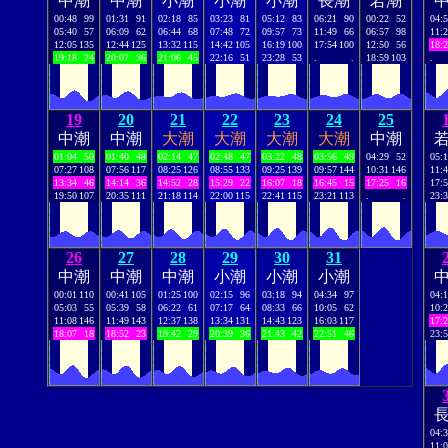
中潮
中潮
小潮
小潮
小潮
長潮
若潮
00:48
99
01:31
91
02:18
85
03:23
81
05:12
83
06:21
90
00:22
52
04:
05:40
57
06:09
62
06:44
68
07:48
72
09:57
73
11:49
66
06:57
98
11:
12:05
135
12:44
125
13:32
115
14:42
105
16:19
100
17:54
100
12:50
56
18:
19:18
24
20:07
36
21:06
45
22:16
51
23:28
53
.
.
18:59
103
.
19
20
21
22
23
24
25
中潮
中潮
大潮
大潮
大潮
大潮
中潮
01:04
50
01:40
48
02:14
47
02:48
47
03:22
48
03:56
49
04:29
52
05:
07:27
108
07:56
117
08:25
126
08:55
133
09:25
139
09:57
144
10:31
146
11:
13:34
46
14:14
36
14:52
28
15:29
22
16:07
18
16:45
15
17:25
16
17:
19:50
107
20:35
111
21:18
114
22:00
115
22:41
115
23:21
113
.
.
23:
26
27
28
29
30
31
中潮
中潮
中潮
小潮
小潮
小潮
00:01
110
00:41
105
01:25
100
02:15
96
03:18
94
04:34
97
04:
05:03
55
05:39
58
06:22
61
07:17
64
08:33
66
10:05
62
10:
11:08
146
11:49
143
12:37
138
13:34
131
14:43
123
16:03
117
17:
18:07
18
18:52
23
19:42
29
20:39
36
21:43
42
22:51
46
23:
04:
11: