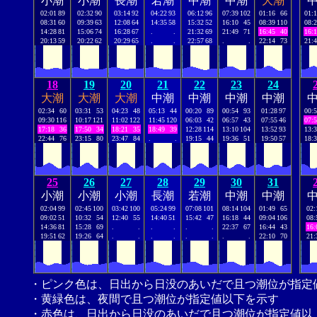
小潮
小潮
長潮
若潮
中潮
中潮
大潮
02:01
89
02:32
90
03:14
92
04:22
93
06:12
96
07:39
102
01:16
66
01:
08:31
60
09:39
63
12:08
64
14:35
58
15:32
52
16:10
45
08:39
110
08:
14:28
81
15:06
74
16:28
67
.
.
21:32
69
21:49
71
16:45
40
16:
20:13
59
20:22
62
20:29
65
.
.
22:57
68
.
.
22:14
73
21:
18
19
20
21
22
23
24
大潮
大潮
大潮
中潮
中潮
中潮
中潮
02:34
60
03:31
53
04:23
48
05:13
44
00:20
89
00:54
93
01:28
97
00:
09:30
116
10:17
121
11:02
122
11:45
120
06:03
42
06:57
43
07:55
46
07:
17:18
36
17:50
34
18:21
35
18:49
39
12:28
114
13:10
104
13:52
93
13:
22:44
76
23:15
80
23:47
84
.
.
19:15
44
19:36
51
19:50
57
18:
25
26
27
28
29
30
31
小潮
小潮
小潮
長潮
若潮
中潮
中潮
02:04
99
02:45
100
03:42
100
05:24
99
07:08
101
08:14
104
01:49
65
02:
09:02
51
10:32
54
12:40
55
14:40
51
15:42
47
16:18
44
09:04
106
08:
14:36
81
15:28
69
.
.
.
.
.
.
22:37
67
16:44
43
16:
19:51
62
19:26
64
.
.
.
.
.
.
.
.
22:10
70
21:
・ピンク色は、日出から日没のあいだで且つ潮位が指定
・黄緑色は、夜間で且つ潮位が指定値以下を示す
・赤色は、日出から日没のあいだで且つ潮位が指定値以