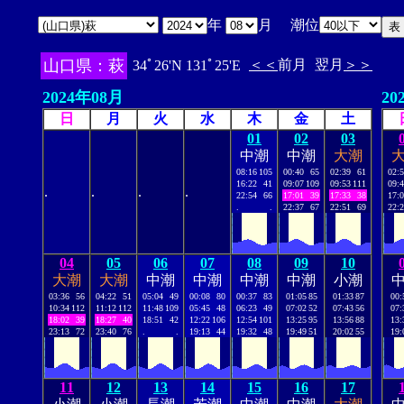
年
月 潮位
山口県：萩
＜＜
前月
翌月
＞＞
34ﾟ26'N 131ﾟ25'E
2024年08月
20
日
月
火
水
木
金
土
01
02
03
中潮
中潮
大潮
08:16
105
00:40
65
02:39
61
02:
16:22
41
09:07
109
09:53
111
09:
.
.
.
.
22:54
66
17:01
39
17:33
38
17:
.
.
22:37
67
22:51
69
22:
04
05
06
07
08
09
10
大潮
大潮
中潮
中潮
中潮
中潮
小潮
03:36
56
04:22
51
05:04
49
00:08
80
00:37
83
01:05
85
01:33
87
00:
10:34
112
11:12
112
11:48
109
05:45
48
06:23
49
07:02
52
07:43
56
07:
18:02
39
18:27
40
18:51
42
12:22
106
12:54
101
13:25
95
13:56
88
13:
23:13
72
23:40
76
.
.
19:13
44
19:32
48
19:49
51
20:02
55
19:
11
12
13
14
15
16
17