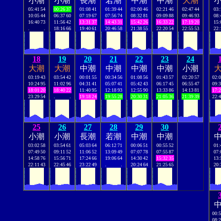
小潮
小潮
長潮
若潮
中潮
中潮
大潮
05:41
54
00:26
37
01:08
41
01:39
44
02:00
46
02:21
46
02:47
44
03:
10:05
44
06:37
60
07:19
67
07:56
74
08:32
81
09:09
88
09:46
93
08:
16:40
73
11:56
42
13:31
37
14:43
31
15:42
26
16:33
22
17:19
20
15:
.
.
18:16
66
19:40
61
20:46
58
21:38
55
22:20
54
22:55
53
22:
18
19
20
21
22
23
24
大潮
大潮
中潮
中潮
中潮
中潮
小潮
03:19
43
03:54
42
00:01
55
00:34
56
01:08
56
01:43
57
02:20
57
02:
10:24
95
11:02
96
04:31
41
05:07
41
05:42
43
06:17
45
06:55
47
09:
18:01
20
18:40
22
11:40
95
12:18
93
12:55
90
13:33
86
14:13
81
17:
23:29
54
.
.
19:18
24
19:55
28
20:30
31
21:05
36
21:39
39
22:
25
26
27
28
29
30
小潮
小潮
長潮
若潮
中潮
中潮
03:02
58
03:54
61
05:03
64
06:12
71
00:06
51
00:55
52
01:
07:49
50
09:11
52
11:06
52
13:09
49
07:07
78
07:55
87
07:
14:58
76
15:56
71
17:24
66
19:06
64
14:30
42
15:32
35
13:
22:11
43
22:45
46
23:22
49
.
.
20:24
64
21:25
65
20:
00:
08: