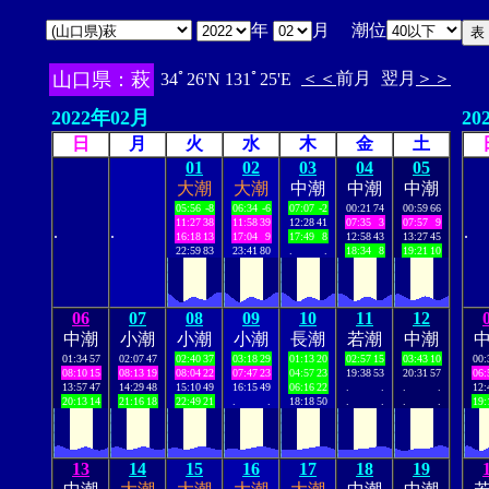
年
月 潮位
山口県：萩
＜＜
前月
翌月
＞＞
34ﾟ26'N 131ﾟ25'E
2022年02月
20
日
月
火
水
木
金
土
01
02
03
04
05
大潮
大潮
中潮
中潮
中潮
05:56
-8
06:34
-6
07:07
-2
00:21
74
00:59
66
11:27
38
11:58
39
12:28
41
07:35
3
07:57
9
.
.
.
16:18
13
17:04
9
17:49
8
12:58
43
13:27
45
22:59
83
23:41
80
.
.
18:34
8
19:21
10
06
07
08
09
10
11
12
中潮
小潮
小潮
小潮
長潮
若潮
中潮
01:34
57
02:07
47
02:40
37
03:18
29
01:13
20
02:57
15
03:43
10
00:
08:10
15
08:13
19
08:04
22
07:47
23
04:57
23
19:38
53
20:31
57
06:
13:57
47
14:29
48
15:10
49
16:15
49
06:16
22
.
.
.
.
12:
20:13
14
21:16
18
22:49
21
.
.
18:18
50
.
.
.
.
19:
13
14
15
16
17
18
19