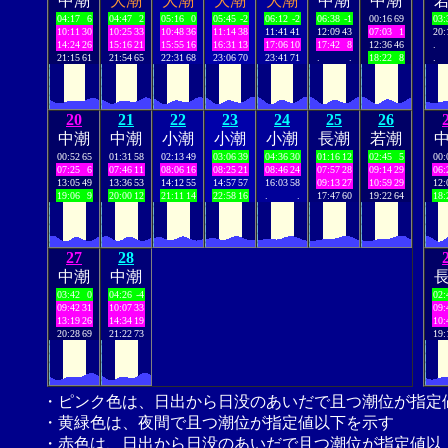
中潮
大潮
大潮
大潮
大潮
中潮
中潮
04:17
6
04:47
2
05:16
0
05:45
-2
06:12
-2
06:38
-1
00:16
69
03:
10:11
30
10:25
33
10:48
36
11:14
38
11:41
41
12:09
43
07:03
1
20:
14:24
26
15:16
21
15:55
16
16:31
13
17:06
10
17:42
8
12:36
46
.
21:15
61
21:54
65
22:31
68
23:06
70
23:41
71
.
.
18:22
8
.
20
21
22
23
24
25
26
中潮
中潮
小潮
小潮
小潮
長潮
若潮
00:52
65
01:31
58
02:13
49
03:06
39
04:36
30
01:16
12
02:45
5
00:
07:25
6
07:46
11
08:06
16
08:25
21
08:46
24
07:57
28
09:14
29
06:
13:05
49
13:36
53
14:12
55
14:57
57
16:03
58
09:13
27
10:59
29
12:
19:06
9
20:00
12
21:11
14
22:58
16
.
.
17:47
60
19:22
64
18:
27
28
中潮
中潮
03:42
0
04:26
-4
02:
09:42
31
10:07
33
09:
13:19
26
14:34
19
10:
20:28
69
21:22
73
19:
・ピンク色は、日出から日没のあいだで且つ潮位が指定
・黄緑色は、夜間で且つ潮位が指定値以下を示す
・赤色は、日出から日没のあいだで且つ潮位が指定値以