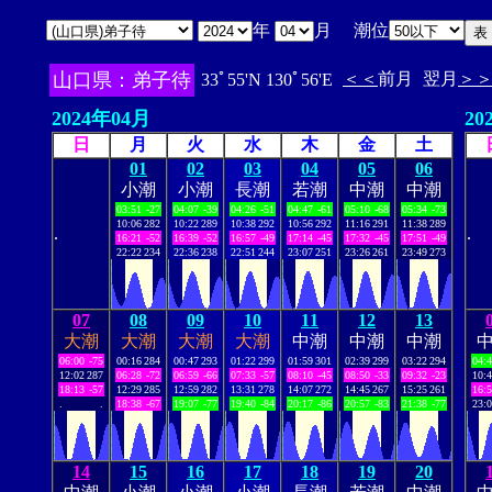
年
月 潮位
山口県：弟子待
＜＜
前月
翌月
＞
33ﾟ55'N 130ﾟ56'E
2024年04月
20
日
月
火
水
木
金
土
01
02
03
04
05
06
小潮
小潮
長潮
若潮
中潮
中潮
03:51
-27
04:07
-39
04:26
-51
04:47
-61
05:10
-68
05:34
-73
10:06
282
10:22
289
10:38
292
10:56
292
11:16
291
11:38
289
.
.
16:21
-52
16:39
-52
16:57
-49
17:14
-45
17:32
-45
17:51
-49
22:22
234
22:36
238
22:51
244
23:07
251
23:26
261
23:49
273
07
08
09
10
11
12
13
大潮
大潮
大潮
大潮
中潮
中潮
中潮
06:00
-75
00:16
284
00:47
293
01:22
299
01:59
301
02:39
299
03:22
294
04:
12:02
287
06:28
-72
06:59
-66
07:33
-57
08:10
-45
08:50
-33
09:32
-23
10:
18:13
-57
12:29
285
12:59
282
13:31
278
14:07
272
14:45
267
15:25
261
16:
.
.
18:38
-67
19:07
-77
19:40
-84
20:17
-86
20:57
-83
21:38
-77
23:
14
15
16
17
18
19
20