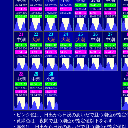
中潮
小潮
小潮
小潮
長潮
若潮
中潮
04:04
287
04:47
278
05:27
269
06:04
260
00:17
-37
00:49
-28
01:18
-18
02:
10:14
-15
10:55
-10
11:32
-9
12:07
-9
06:38
251
07:07
241
07:31
231
08:
16:07
256
16:48
252
17:28
249
18:05
246
12:38
-10
13:06
-9
13:32
-8
14:
22:20
-67
23:02
-57
23:41
-47
.
.
18:39
242
19:09
236
19:35
227
20:
21
22
23
24
25
26
27
中潮
大潮
大潮
大潮
大潮
中潮
中潮
01:43
-6
02:03
5
02:18
19
02:22
30
02:17
37
02:14
35
02:16
27
00:
07:50
220
07:59
211
07:58
207
07:56
210
08:02
219
08:13
232
08:27
247
06:
13:54
-4
14:13
0
14:23
5
14:25
7
14:25
2
14:31
-6
14:41
-17
12:
19:56
215
20:08
204
20:10
195
20:12
192
20:19
194
20:31
199
20:45
207
18:
28
29
30
中潮
中潮
小潮
02:23
13
02:36
-2
02:53
-19
00:
08:42
261
08:57
273
09:13
283
07:
14:55
-26
15:11
-33
15:28
-37
13:
21:00
215
21:14
223
21:28
233
19:
・ピンク色は、日出から日没のあいだで且つ潮位が指定
・黄緑色は、夜間で且つ潮位が指定値以下を示す
・赤色は、日出から日没のあいだで且つ潮位が指定値以