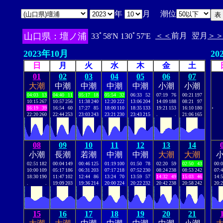
年
月 潮位
山口県：壇ノ浦
＜＜
前月
翌月
＞
33ﾟ58'N 130ﾟ57'E
2023年10月
20
日
月
火
水
木
金
土
01
02
03
04
05
06
07
大潮
中潮
中潮
中潮
中潮
小潮
小潮
04:03
13
04:40
11
05:17
18
05:54
32
06:33
52
07:19
76
00:21
197
10:15
267
10:57
256
11:38
240
12:20
222
13:06
204
14:09
188
08:21
97
.
16:19
39
16:54
60
17:27
85
18:00
110
18:35
133
19:21
153
16:10
180
22:20
260
22:44
253
23:03
243
23:21
230
23:43
215
.
.
21:06
165
08
09
10
11
12
13
14
小潮
長潮
若潮
中潮
中潮
大潮
大潮
02:51
182
00:04
149
00:46
125
01:19
100
01:50
78
02:20
59
02:50
43
00:
10:00
109
05:17
186
06:31
203
07:17
218
07:52
230
08:24
238
08:53
242
07:
18:30
190
11:47
102
12:44
86
13:24
70
13:59
57
14:32
49
15:03
46
14:
.
.
19:09
203
19:36
214
20:00
224
20:22
232
20:42
238
20:58
242
20:
15
16
17
18
19
20
21