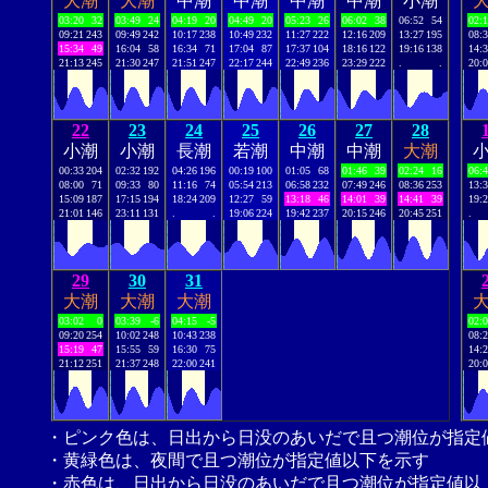
大潮
大潮
中潮
中潮
中潮
中潮
小潮
03:20
32
03:49
24
04:19
20
04:49
20
05:23
26
06:02
38
06:52
54
02:
09:21
243
09:49
242
10:17
238
10:49
232
11:27
222
12:16
209
13:27
195
08:
15:34
49
16:04
58
16:34
71
17:04
87
17:37
104
18:16
122
19:16
138
14:
21:13
245
21:30
247
21:51
247
22:17
244
22:49
236
23:29
222
.
.
20:
22
23
24
25
26
27
28
小潮
小潮
長潮
若潮
中潮
中潮
大潮
00:33
204
02:32
192
04:26
196
00:19
100
01:05
68
01:46
39
02:24
16
06:
08:00
71
09:33
80
11:16
74
05:54
213
06:58
232
07:49
246
08:36
253
13:
15:09
187
17:15
194
18:24
209
12:27
59
13:18
46
14:01
39
14:41
39
19:
21:01
146
23:11
131
.
.
19:06
224
19:42
237
20:15
246
20:45
251
.
29
30
31
大潮
大潮
大潮
03:02
0
03:39
-6
04:15
-5
02:
09:20
254
10:02
248
10:43
238
08:
15:19
47
15:55
59
16:30
75
14:
21:12
251
21:37
248
22:00
241
20:
・ピンク色は、日出から日没のあいだで且つ潮位が指定
・黄緑色は、夜間で且つ潮位が指定値以下を示す
・赤色は、日出から日没のあいだで且つ潮位が指定値以