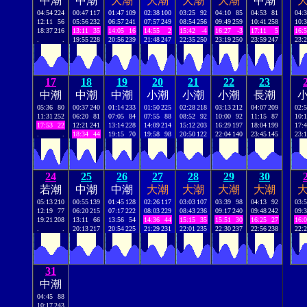
中潮
中潮
大潮
大潮
大潮
大潮
中潮
04:54
224
00:47
117
01:47
109
02:38
100
03:25
92
04:10
85
04:53
81
04:
12:11
56
05:56
232
06:57
241
07:57
249
08:54
256
09:49
259
10:41
258
10:
18:37
216
13:11
35
14:05
16
14:55
2
15:42
-4
16:27
-3
17:11
5
16:
.
.
19:55
228
20:56
239
21:48
247
22:35
250
23:19
250
23:59
247
23:
17
18
19
20
21
22
23
中潮
中潮
中潮
小潮
小潮
小潮
長潮
05:36
80
00:37
240
01:14
233
01:50
225
02:28
218
03:13
212
04:07
209
02:
11:31
252
06:20
81
07:05
84
07:55
88
08:52
92
10:00
92
11:15
87
10:
17:53
22
12:21
241
13:14
228
14:09
214
15:12
203
16:29
197
18:04
199
17:
.
.
18:34
44
19:15
70
19:58
98
20:50
122
22:04
140
23:45
145
23:
24
25
26
27
28
29
30
若潮
中潮
中潮
大潮
大潮
大潮
大潮
05:13
210
00:55
139
01:45
128
02:26
117
03:03
107
03:39
98
04:13
92
03:
12:19
77
06:20
215
07:17
222
08:03
229
08:43
236
09:17
240
09:48
242
09:
19:21
208
13:11
66
13:56
54
14:36
44
15:15
35
15:51
30
16:25
27
16:
.
.
20:13
217
20:54
225
21:29
231
22:01
235
22:30
237
22:56
238
22:
31
中潮
04:45
88
10:17
243