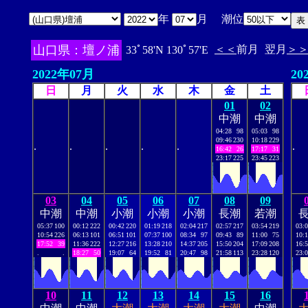
年
月 潮位
山口県：壇ノ浦
＜＜
前月
翌月
＞
33ﾟ58'N 130ﾟ57'E
2022年07月
20
日
月
火
水
木
金
土
01
02
中潮
中潮
04:28
98
05:03
98
09:46
230
10:18
229
.
.
.
.
.
.
16:42
26
17:17
31
23:17
225
23:45
223
03
04
05
06
07
08
09
中潮
中潮
小潮
小潮
小潮
長潮
若潮
05:37
100
00:12
222
00:42
220
01:19
218
02:04
217
02:57
217
03:54
219
03:
10:54
226
06:13
101
06:51
101
07:37
100
08:34
97
09:43
89
11:00
75
10:
17:52
39
11:36
222
12:27
216
13:28
210
14:37
205
15:50
204
17:09
208
16:
.
.
18:27
50
19:07
64
19:52
81
20:47
98
21:58
113
23:28
120
23:
10
11
12
13
14
15
16