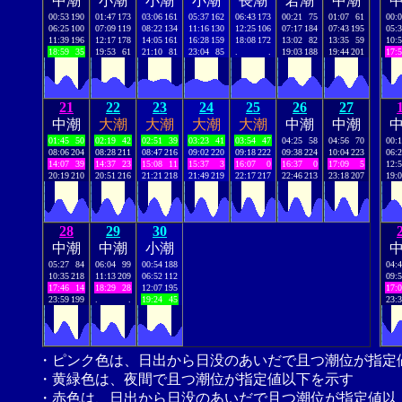
中潮
小潮
小潮
小潮
長潮
若潮
中潮
00:53
190
01:47
173
03:06
161
05:37
162
06:43
173
00:21
75
01:07
61
00:
06:25
100
07:09
119
08:22
134
11:16
130
12:25
106
07:17
184
07:43
195
05:
11:39
196
12:17
178
14:05
161
16:28
159
18:08
172
13:02
82
13:35
59
10:
18:59
35
19:53
61
21:10
81
23:04
85
.
.
19:03
188
19:44
201
17:
21
22
23
24
25
26
27
中潮
大潮
大潮
大潮
大潮
中潮
中潮
01:45
50
02:19
42
02:51
39
03:23
41
03:54
47
04:25
58
04:56
70
00:
08:06
204
08:28
211
08:47
216
09:02
220
09:18
222
09:38
224
10:04
223
06:
14:07
39
14:37
23
15:08
11
15:37
3
16:07
0
16:37
0
17:09
5
12:
20:19
210
20:51
216
21:21
218
21:49
219
22:17
217
22:46
213
23:18
207
19:
28
29
30
中潮
中潮
小潮
05:27
84
06:04
99
00:54
188
04:
10:35
218
11:13
209
06:52
112
09:
17:46
14
18:29
28
12:07
195
17:
23:59
199
.
.
19:24
45
23:
・ピンク色は、日出から日没のあいだで且つ潮位が指定
・黄緑色は、夜間で且つ潮位が指定値以下を示す
・赤色は、日出から日没のあいだで且つ潮位が指定値以