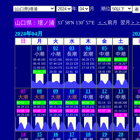
年
月 潮位
山口県：壇ノ浦
＜＜
前月
翌月
＞
33ﾟ58'N 130ﾟ57'E
2024年04月
20
日
月
火
水
木
金
土
01
02
03
04
05
06
小潮
小潮
長潮
若潮
中潮
中潮
00:48
181
02:02
166
04:01
159
06:29
172
00:19
43
01:17
22
06:41
105
07:44
124
10:23
129
12:16
105
07:19
190
07:56
207
.
.
12:09
191
13:24
174
15:26
167
17:18
178
13:07
74
13:49
42
19:29
45
20:50
60
22:45
61
.
.
18:41
199
19:39
220
07
08
09
10
11
12
13
大潮
大潮
大潮
大潮
中潮
中潮
中潮
02:03
7
02:45
0
03:24
2
04:01
13
04:38
31
05:14
53
00:08
208
00:
08:29
221
09:00
231
09:31
236
09:59
236
10:26
232
10:50
223
05:49
77
07:
14:28
14
15:06
-7
15:44
-22
16:22
-27
16:59
-23
17:37
-10
11:14
211
13:
20:29
236
21:15
243
21:59
243
22:43
236
23:25
224
.
.
18:16
10
19:
14
15
16
17
18
19
20