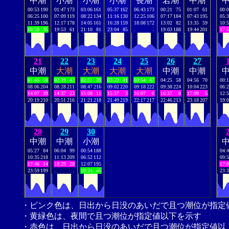
中潮
小潮
小潮
小潮
長潮
若潮
中潮
00:53
190
01:47
173
03:06
161
05:37
162
06:43
173
00:21
75
01:07
61
00:
06:25
100
07:09
119
08:22
134
11:16
130
12:25
106
07:17
184
07:43
195
05:
11:39
196
12:17
178
14:05
161
16:28
159
18:08
172
13:02
82
13:35
59
10:
18:59
35
19:53
61
21:10
81
23:04
85
.
.
19:03
188
19:44
201
17:
21
22
23
24
25
26
27
中潮
大潮
大潮
大潮
大潮
中潮
中潮
01:45
50
02:19
42
02:51
39
03:23
41
03:54
47
04:25
58
04:56
70
00:
08:06
204
08:28
211
08:47
216
09:02
220
09:18
222
09:38
224
10:04
223
06:
14:07
39
14:37
23
15:08
11
15:37
3
16:07
0
16:37
0
17:09
5
12:
20:19
210
20:51
216
21:21
218
21:49
219
22:17
217
22:46
213
23:18
207
19:
28
29
30
中潮
中潮
小潮
05:27
84
06:04
99
00:54
188
04:
10:35
218
11:13
209
06:52
112
09:
17:46
14
18:29
28
12:07
195
17:
23:59
199
.
.
19:24
45
23:
・ピンク色は、日出から日没のあいだで且つ潮位が指定
・黄緑色は、夜間で且つ潮位が指定値以下を示す
・赤色は、日出から日没のあいだで且つ潮位が指定値以