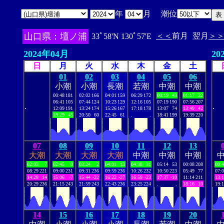
年
月 潮位
山口県：壇ノ浦
＜＜
前月
翌月
＞
33ﾟ58'N 130ﾟ57'E
2024年04月
20
日
月
火
水
木
金
土
01
02
03
04
05
06
小潮
小潮
長潮
若潮
中潮
中潮
00:48
181
02:02
166
04:01
159
06:29
172
00:19
43
01:17
22
06:41
105
07:44
124
10:23
129
12:16
105
07:19
190
07:56
207
.
.
12:09
191
13:24
174
15:26
167
17:18
178
13:07
74
13:49
42
19:29
45
20:50
60
22:45
61
.
.
18:41
199
19:39
220
07
08
09
10
11
12
13
大潮
大潮
大潮
大潮
中潮
中潮
中潮
02:03
7
02:45
0
03:24
2
04:01
13
04:38
31
05:14
53
00:08
208
00:
08:29
221
09:00
231
09:31
236
09:59
236
10:26
232
10:50
223
05:49
77
07:
14:28
14
15:06
-7
15:44
-22
16:22
-27
16:59
-23
17:37
-10
11:14
211
13:
20:29
236
21:15
243
21:59
243
22:43
236
23:25
224
.
.
18:16
10
19:
14
15
16
17
18
19
20