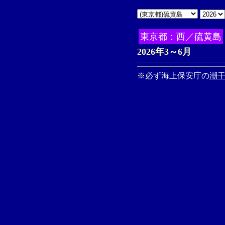
東京都：西／硫黄島
2026年3～6月
※必ず海上保安庁の
潮