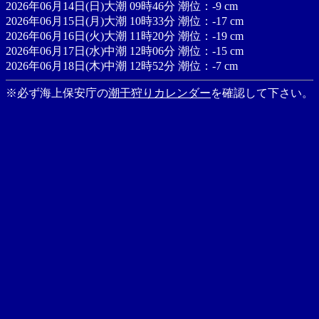
2026年06月14日(日)大潮 09時46分 潮位：-9 cm
2026年06月15日(月)大潮 10時33分 潮位：-17 cm
2026年06月16日(火)大潮 11時20分 潮位：-19 cm
2026年06月17日(水)中潮 12時06分 潮位：-15 cm
2026年06月18日(木)中潮 12時52分 潮位：-7 cm
※必ず海上保安庁の
潮干狩りカレンダー
を確認して下さい。