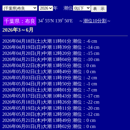
年 潮位
千葉県：布良
34ﾟ55'N 139ﾟ50'E ～
潮位10分割
～
2026年3～6月
2026年04月18日(土)大潮 11時01分 潮位：-6 cm
2026年04月19日(日)中潮 11時39分 潮位：-14 cm
2026年04月20日(月)中潮 12時20分 潮位：-15 cm
2026年04月21日(火)中潮 13時04分 潮位：-10 cm
2026年04月22日(水)中潮 13時55分 潮位：0 cm
2026年05月02日(土)大潮 10時49分 潮位：0 cm
2026年05月03日(日)大潮 11時19分 潮位：-2 cm
2026年05月04日(月)中潮 11時50分 潮位：-1 cm
2026年05月16日(土)大潮 10時01分 潮位：-7 cm
2026年05月17日(日)大潮 10時43分 潮位：-17 cm
2026年05月18日(月)大潮 11時26分 潮位：-22 cm
2026年05月19日(火)中潮 12時11分 潮位：-20 cm
2026年05月20日(水)中潮 12時59分 潮位：-12 cm
2026年05月21日(木)中潮 13時49分 潮位：0 cm
2026年06月01日(月)大潮 11時02分 潮位：0 cm