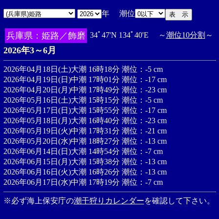
年 潮位
兵庫県：姫路／飾磨
34ﾟ47'N 134ﾟ40'E ～
潮位10分割
～
2026年3～6月
2026年04月18日(土)大潮 16時18分 潮位：-5 cm
2026年04月19日(日)中潮 17時01分 潮位：-17 cm
2026年04月20日(月)中潮 17時49分 潮位：-23 cm
2026年05月16日(土)大潮 15時15分 潮位：-5 cm
2026年05月17日(日)大潮 15時55分 潮位：-17 cm
2026年05月18日(月)大潮 16時40分 潮位：-23 cm
2026年05月19日(火)中潮 17時31分 潮位：-21 cm
2026年05月20日(水)中潮 18時27分 潮位：-13 cm
2026年06月14日(日)大潮 14時54分 潮位：-7 cm
2026年06月15日(月)大潮 15時38分 潮位：-13 cm
2026年06月16日(火)大潮 16時26分 潮位：-13 cm
2026年06月17日(水)中潮 17時19分 潮位：-7 cm
※必ず海上保安庁の
潮干狩りカレンダー
を確認して下さい。