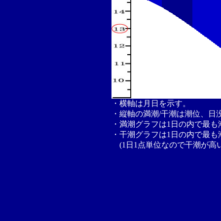
・横軸は月日を示す。
・縦軸の満潮/干潮は潮位、日
・満潮グラフは1日の内で最も
・干潮グラフは1日の内で最も
(1日1点単位なので干潮が高