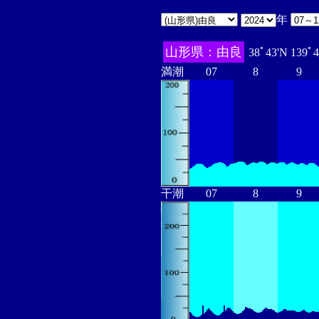
年
山形県：由良
38ﾟ43'N 139ﾟ
満潮
07
8
9
干潮
07
8
9