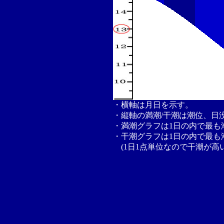
・横軸は月日を示す。
・縦軸の満潮/干潮は潮位、日
・満潮グラフは1日の内で最も
・干潮グラフは1日の内で最も
(1日1点単位なので干潮が高