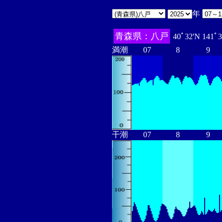
年
青森県：八戸
40ﾟ32'N 141ﾟ
満潮
07
8
9
干潮
07
8
9