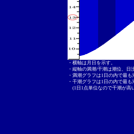
・横軸は月日を示す。
・縦軸の満潮/干潮は潮位、日
・満潮グラフは1日の内で最も
・干潮グラフは1日の内で最も
(1日1点単位なので干潮が高