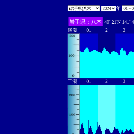
年
岩手県：八木
40ﾟ21'N 141ﾟ
満潮
01
2
3
干潮
01
2
3