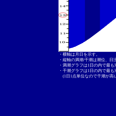
・横軸は月日を示す。
・縦軸の満潮/干潮は潮位、日
・満潮グラフは1日の内で最も
・干潮グラフは1日の内で最も
(1日1点単位なので干潮が高