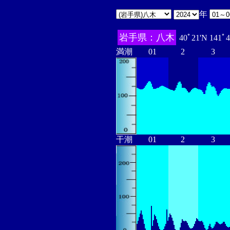
年
岩手県：八木
40ﾟ21'N 141ﾟ
満潮
01
2
3
干潮
01
2
3