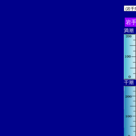
岩
満潮
干潮