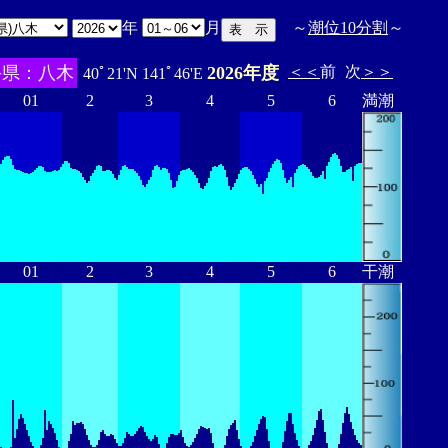
年
月
～
潮位10分割
～
手県：八木
2026年度
＜＜
前
次
＞＞
40ﾟ21'N 141ﾟ46'E
01
2
3
4
5
6
満潮
01
2
3
4
5
6
干潮