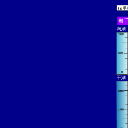
岩
満潮
干潮