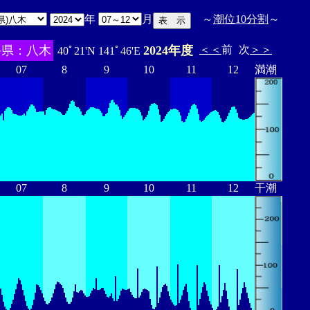
年
月
～
潮位10分割
～
手県：八木
2024年度
＜＜
前
次
＞＞
40ﾟ21'N 141ﾟ46'E
07
8
9
10
11
12
満潮
07
8
9
10
11
12
干潮