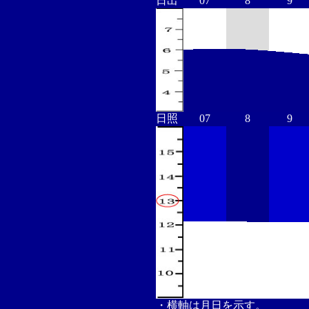
日出
07
8
9
日照
07
8
9
・横軸は月日を示す。