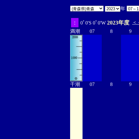
年
：
2023年度
＜
0ﾟ0'S 0ﾟ0'W
満潮
07
8
9
干潮
07
8
9