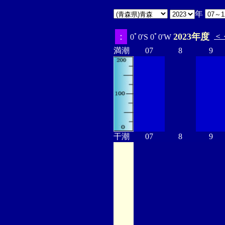
年
：
2023年度
＜
0ﾟ0'S 0ﾟ0'W
満潮
07
8
9
干潮
07
8
9