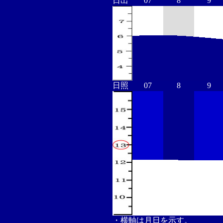
日出
07
8
9
日照
07
8
9
・横軸は月日を示す。