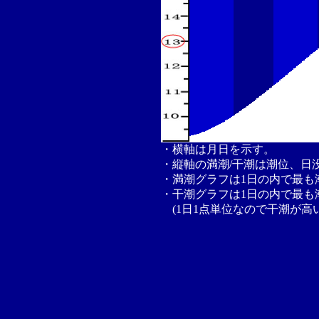
・横軸は月日を示す。
・縦軸の満潮/干潮は潮位、日
・満潮グラフは1日の内で最も
・干潮グラフは1日の内で最も
(1日1点単位なので干潮が高