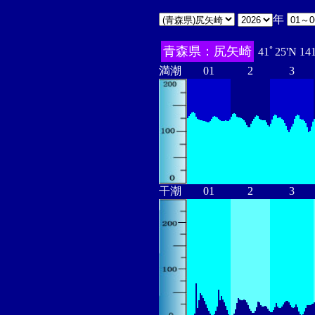
年
青森県：尻矢崎
41ﾟ25'N 14
満潮
01
2
3
干潮
01
2
3