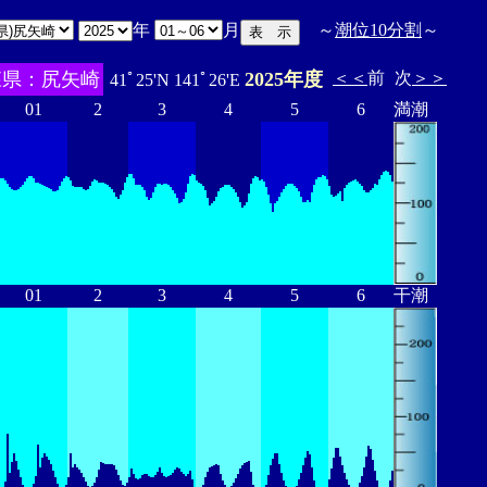
年
月
～
潮位10分割
～
森県：尻矢崎
2025年度
＜＜
前
次
＞＞
41ﾟ25'N 141ﾟ26'E
01
2
3
4
5
6
満潮
01
2
3
4
5
6
干潮