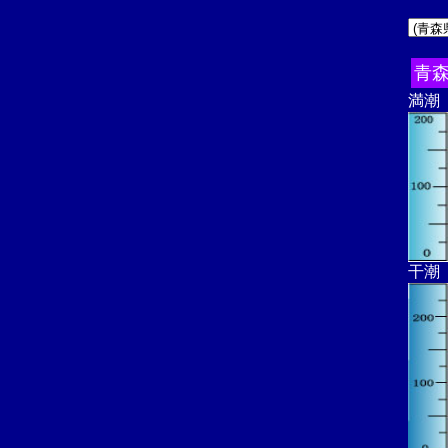
青
満潮
干潮