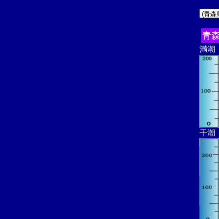
青
満潮
干潮