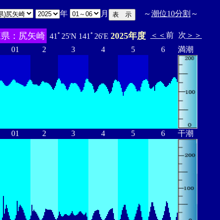
年
月
～
潮位10分割
～
森県：尻矢崎
2025年度
＜＜
前
次
＞＞
41ﾟ25'N 141ﾟ26'E
01
2
3
4
5
6
満潮
01
2
3
4
5
6
干潮