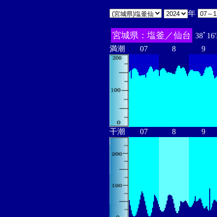
年
宮城県：塩釜／仙台
38ﾟ16
満潮
07
8
9
干潮
07
8
9