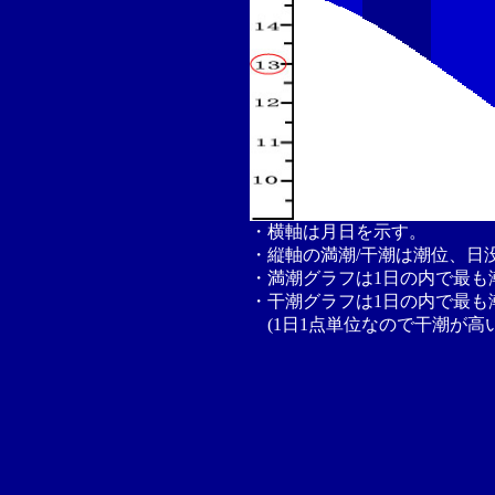
・横軸は月日を示す。
・縦軸の満潮/干潮は潮位、日
・満潮グラフは1日の内で最も
・干潮グラフは1日の内で最も
(1日1点単位なので干潮が高