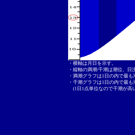
・横軸は月日を示す。
・縦軸の満潮/干潮は潮位、日
・満潮グラフは1日の内で最も
・干潮グラフは1日の内で最も
(1日1点単位なので干潮が高