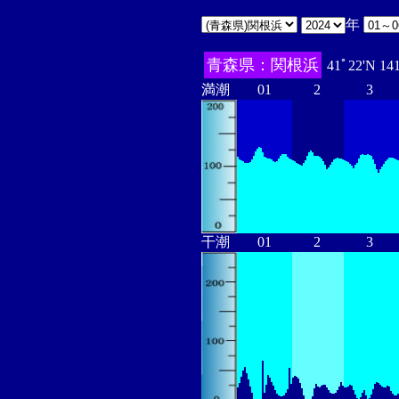
年
青森県：関根浜
41ﾟ22'N 14
満潮
01
2
3
干潮
01
2
3