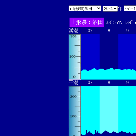
年
山形県：酒田
38ﾟ55'N 139ﾟ
満潮
07
8
9
干潮
07
8
9