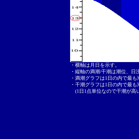
・横軸は月日を示す。
・縦軸の満潮/干潮は潮位、日
・満潮グラフは1日の内で最も
・干潮グラフは1日の内で最も
(1日1点単位なので干潮が高