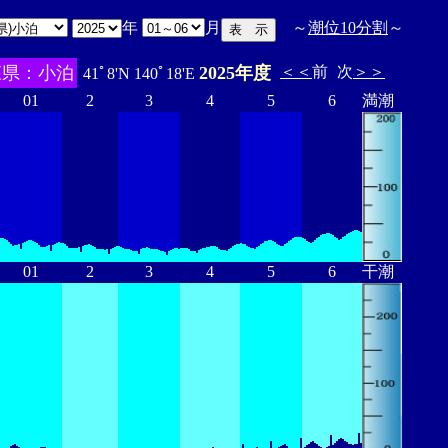
年
月
～
潮位10分割
～
森県：小泊
2025年度
＜＜
前
次
＞＞
41ﾟ8'N 140ﾟ18'E
01
2
3
4
5
6
満潮
01
2
3
4
5
6
干潮