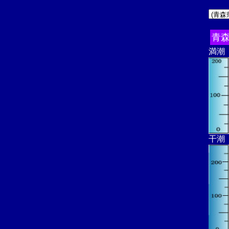
青
満潮
干潮