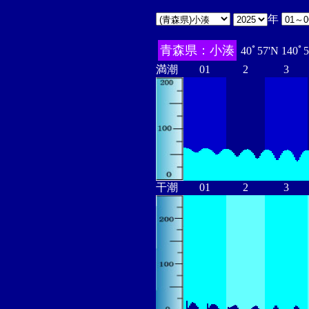
年
青森県：小湊
40ﾟ57'N 140ﾟ
満潮
01
2
3
干潮
01
2
3