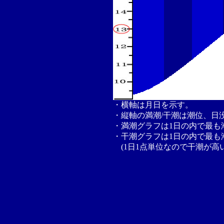
・横軸は月日を示す。
・縦軸の満潮/干潮は潮位、日
・満潮グラフは1日の内で最も
・干潮グラフは1日の内で最も
(1日1点単位なので干潮が高