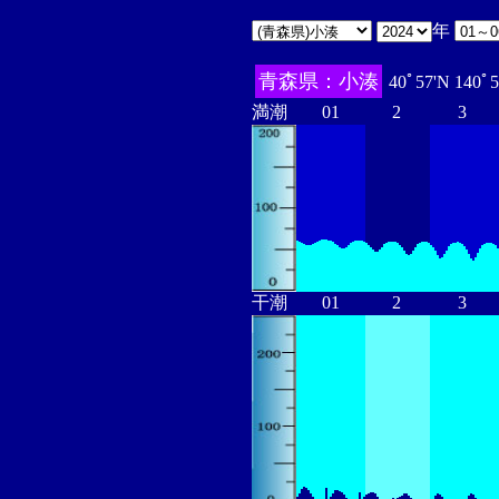
年
青森県：小湊
40ﾟ57'N 140ﾟ
満潮
01
2
3
干潮
01
2
3