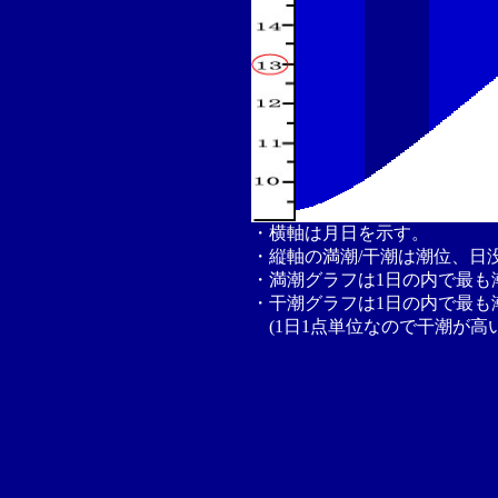
・横軸は月日を示す。
・縦軸の満潮/干潮は潮位、日
・満潮グラフは1日の内で最も
・干潮グラフは1日の内で最も
(1日1点単位なので干潮が高